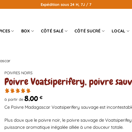
Expédition sous 24 H, 7J / 7
PICES
BOX
CÔTÉ SALÉ
CÔTÉ SUCRÉ
LOCAL
gascar
POIVRES NOIRS
Poivre Voatsiperifery, poivre sa
8,00
€
à partir de
Ce Poivre Madagascar Voatsiperifery sauvage est incontestable
Plus doux que le poivre noir, le poivre sauvage de Voatsiperif
puissance aromatique inégalée alliée à une douceur totale.