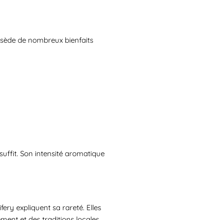
ossède de nombreux bienfaits
uffit. Son intensité aromatique
ery expliquent sa rareté. Elles
ent et des traditions locales.