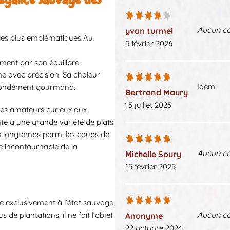
Aucun c
yvan turmel
 les plus emblématiques Au
5 février 2026
ment par son équilibre
e avec précision. Sa chaleur
Idem
profondément gourmand.
Bertrand Maury
15 juillet 2025
 des amateurs curieux aux
nte à une grande variété de plats.
puis longtemps parmi les coups de
e incontournable de la
Aucun c
Michelle Soury
15 février 2025
se exclusivement à l’état sauvage,
Aucun c
e plantations, il ne fait l’objet
Anonyme
22 octobre 2024