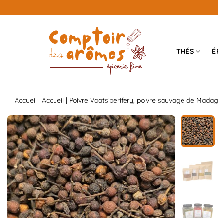
Passer
au
contenu
THÉS
É
Accueil
|
Accueil
| Poivre Voatsiperifery, poivre sauvage de Mada