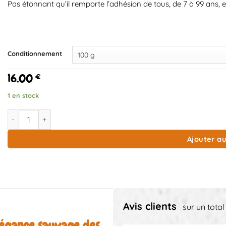
Pas étonnant qu’il remporte l’adhésion de tous, de 7 à 99 ans, et 
Conditionnement
16,00
€
1 en stock
quantité de Poivre Voatsiperifery, poivre sauvage de Madagas
Ajouter au
Avis clients
sur un total
légance sauvage des