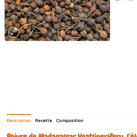
Description
Recette
Composition
Poivre de Madagascar Voatsiperifery, l’é