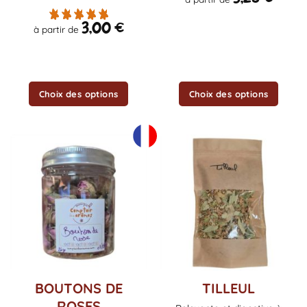
choisies
choisies
sur
sur
3,00
€
à partir de
la
la
page
page
du
du
produit
produit
Choix des options
Choix des options
BOUTONS DE
TILLEUL
ROSES