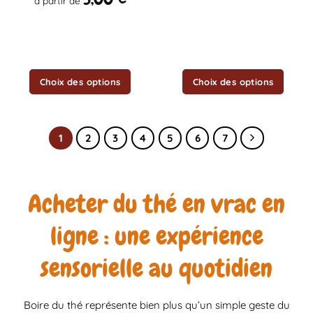
à partir de
sur
sur
la
la
page
page
du
du
produit
produit
Choix des options
Choix des options
1
2
3
4
5
6
7
Acheter du thé en vrac en
ligne : une expérience
sensorielle au quotidien
Boire du thé représente bien plus qu’un simple geste du