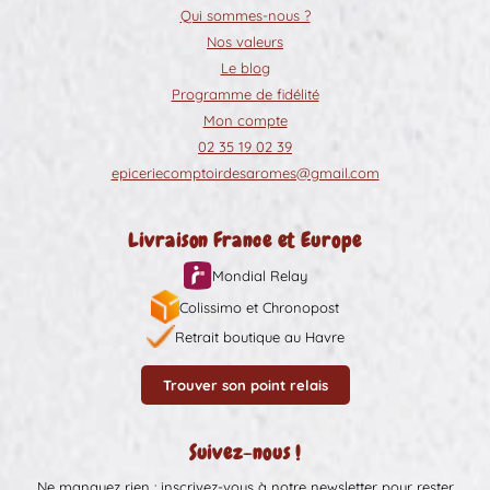
Qui sommes-nous ?
Nos valeurs
Le blog
Programme de fidélité
Mon compte
02 35 19 02 39
epiceriecomptoirdesaromes@gmail.com
Livraison France et Europe
Mondial Relay
Colissimo et Chronopost
Retrait boutique au Havre
Trouver son point relais
Suivez-nous !
Ne manquez rien : inscrivez-vous à notre newsletter pour rester