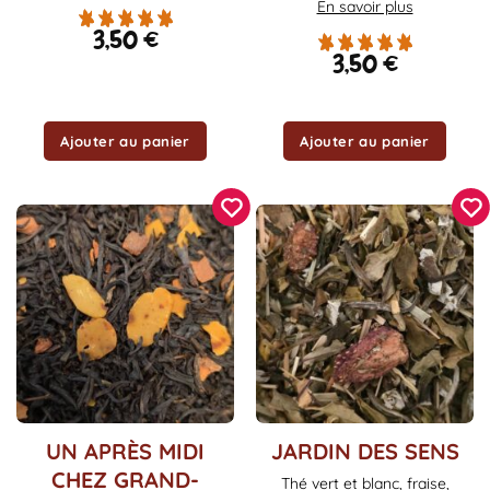
En savoir plus
3,50
€
3,50
€
Ajouter au panier
Ajouter au panier
Ce
Ce
UN APRÈS MIDI
JARDIN DES SENS
produit
produit
CHEZ GRAND-
Thé vert et blanc, fraise,
a
a