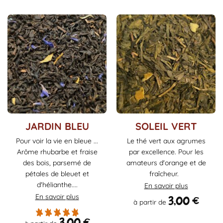
Ce
Ce
JARDIN BLEU
SOLEIL VERT
produit
produit
Pour voir la vie en bleue ...
Le thé vert aux agrumes
a
a
Arôme rhubarbe et fraise
par excellence. Pour les
plusieurs
plusieurs
des bois, parsemé de
amateurs d'orange et de
variations.
variations.
pétales de bleuet et
fraîcheur.
Les
Les
d'hélianthe....
En savoir plus
options
options
En savoir plus
peuvent
peuvent
3,00
€
à partir de
être
être
choisies
choisies
3,00
€