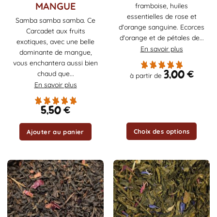
MANGUE
framboise, huiles
plusieurs
essentielles de rose et
variations.
Samba samba samba. Ce
d'orange sanguine. Ecorces
Les
Carcadet aux fruits
d'orange et de pétales de...
options
exotiques, avec une belle
En savoir plus
peuvent
dominante de mangue,
être
vous enchantera aussi bien
choisies
3,00
€
chaud que...
à partir de
sur
En savoir plus
la
page
5,50
€
du
produit
Choix des options
Ajouter au panier