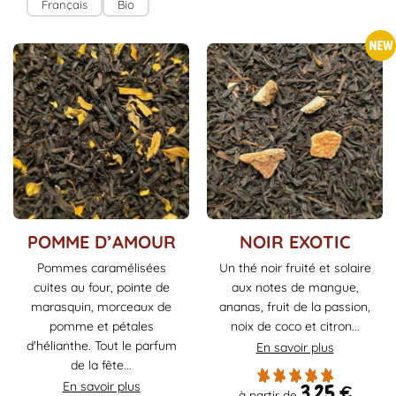
Français
Bio
Ce
Ce
POMME D’AMOUR
NOIR EXOTIC
produit
produit
Pommes caramélisées
Un thé noir fruité et solaire
a
a
cuites au four, pointe de
aux notes de mangue,
plusieurs
plusieurs
marasquin, morceaux de
ananas, fruit de la passion,
variations.
variations.
pomme et pétales
noix de coco et citron...
Les
Les
d'hélianthe. Tout le parfum
En savoir plus
options
options
de la fête...
peuvent
peuvent
être
être
En savoir plus
3,25
€
à partir de