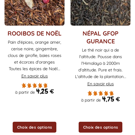
Ce
Ce
ROOIBOS DE NOËL
NÉPAL GFOP
produit
produit
GURANCE
Pain d'épices, orange amer,
a
a
cerise noire, gingembre,
Le thé noir qui a de
plusieurs
plusieurs
clous de girofle, baies roses
l'altitude. Pousse dans
variations.
variations.
et écorces d'oranges
Les
Les
l'Himalaya à 2000m
Toutes les épices de Noël...
options
options
d'altitude. Pure et frais.
En savoir plus
peuvent
peuvent
L'altitude de la plantation...
être
être
En savoir plus
choisies
choisies
4,25
€
à partir de
sur
sur
4,75
€
à partir de
la
la
page
page
du
du
produit
produit
Choix des options
Choix des options