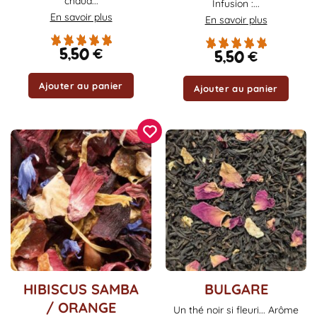
chaud...
Infusion :...
En savoir plus
En savoir plus
5,50
€
5,50
€
Ajouter au panier
Ajouter au panier
Ce
HIBISCUS SAMBA
BULGARE
produit
/ ORANGE
Un thé noir si fleuri... Arôme
a