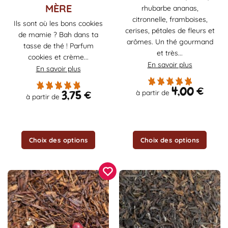
MÈRE
rhubarbe ananas,
plusieurs
plusieurs
citronnelle, framboises,
variations.
variations.
Ils sont où les bons cookies
cerises, pétales de fleurs et
Les
Les
de mamie ? Bah dans ta
arômes. Un thé gourmand
options
options
tasse de thé ! Parfum
et très...
peuvent
peuvent
cookies et crème...
être
être
En savoir plus
En savoir plus
choisies
choisies
sur
sur
4,00
€
3,75
€
à partir de
la
la
à partir de
page
page
du
du
produit
produit
Choix des options
Choix des options