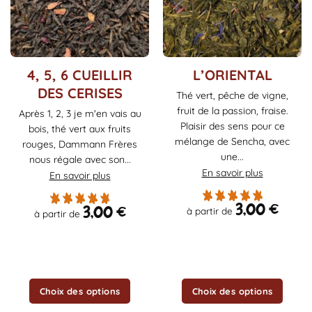
Ce
Ce
4, 5, 6 CUEILLIR
L’ORIENTAL
produit
produit
DES CERISES
Thé vert, pêche de vigne,
a
a
fruit de la passion, fraise.
Après 1, 2, 3 je m'en vais au
plusieurs
plusieurs
Plaisir des sens pour ce
bois, thé vert aux fruits
variations.
variations.
mélange de Sencha, avec
Les
Les
rouges, Dammann Frères
une...
options
options
nous régale avec son...
En savoir plus
peuvent
peuvent
En savoir plus
être
être
choisies
choisies
3,00
€
3,00
€
à partir de
à partir de
sur
sur
la
la
page
page
du
du
produit
produit
Choix des options
Choix des options