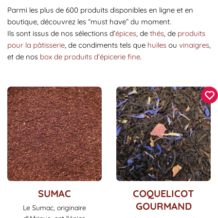
Parmi les plus de 600 produits disponibles en ligne et en
boutique, découvrez les “must have” du moment.
Ils sont issus de nos sélections d’
épices
, de
thés
, de
produits
pour la pâtisserie
, de condiments tels que
huiles
ou
vinaigres
,
et de nos
box de produits d’épicerie fine
.
Ce
Ce
SUMAC
COQUELICOT
produit
produit
GOURMAND
Le Sumac, originaire
a
a