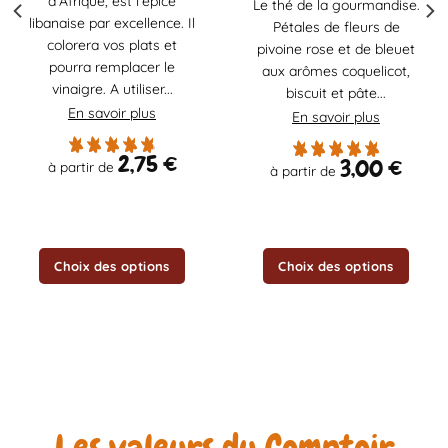
d'Afrique, est l'épice
Le thé de la gourmandise.
plusieurs
plusieurs
libanaise par excellence. Il
Pétales de fleurs de
variations.
variations.
colorera vos plats et
Les
Les
pivoine rose et de bleuet
pourra remplacer le
options
options
aux arômes coquelicot,
vinaigre. A utiliser...
peuvent
peuvent
biscuit et pâte...
être
être
En savoir plus
En savoir plus
choisies
choisies
sur
sur
2,75
€
3,00
€
à partir de
à partir de
la
la
page
page
du
du
produit
produit
Choix des options
Choix des options