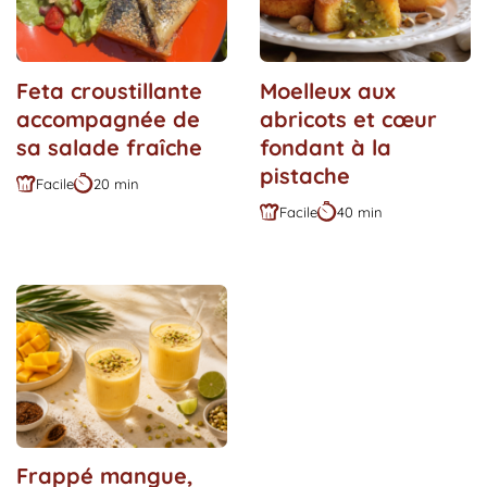
Feta croustillante
Moelleux aux
accompagnée de
abricots et cœur
sa salade fraîche
fondant à la
pistache
Facile
20 min
Difficulté
Durée
Facile
40 min
:
:
Difficulté
Durée
:
:
Frappé mangue,