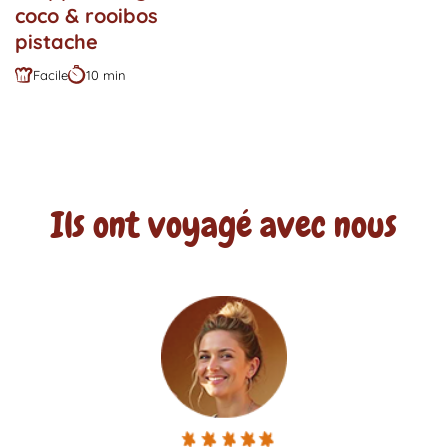
coco & rooibos
pistache
Facile
10 min
Difficulté
Durée
:
:
Ils ont voyagé avec nous