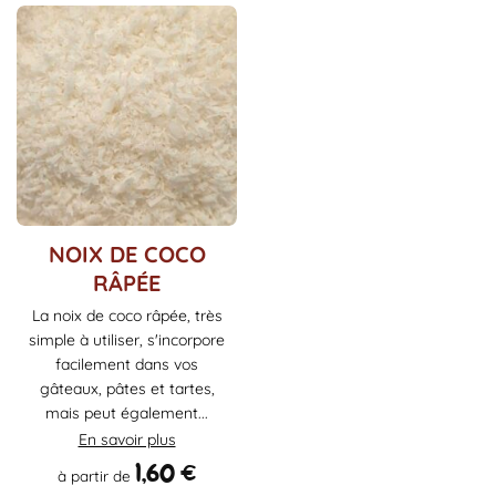
Ce
NOIX DE COCO
produit
RÂPÉE
a
La noix de coco râpée, très
plusieurs
simple à utiliser, s'incorpore
variations.
Les
facilement dans vos
options
gâteaux, pâtes et tartes,
peuvent
mais peut également...
être
En savoir plus
choisies
1,60
€
à partir de
sur