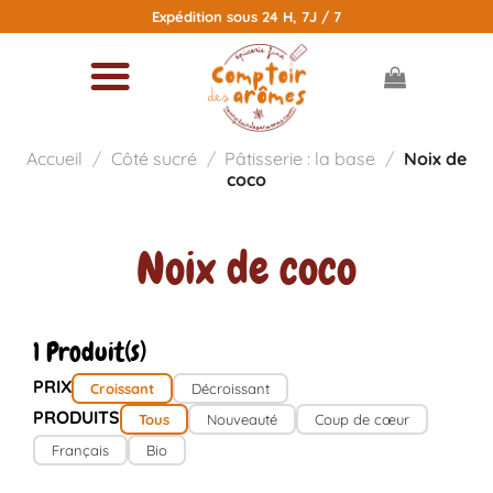
Passer
Expédition sous 24 H, 7J / 7
au
contenu
Accueil
/
Côté sucré
/
Pâtisserie : la base
/
Noix de
coco
Noix de coco
1 Produit(s)
PRIX
Croissant
Décroissant
PRODUITS
Tous
Nouveauté
Coup de cœur
Français
Bio