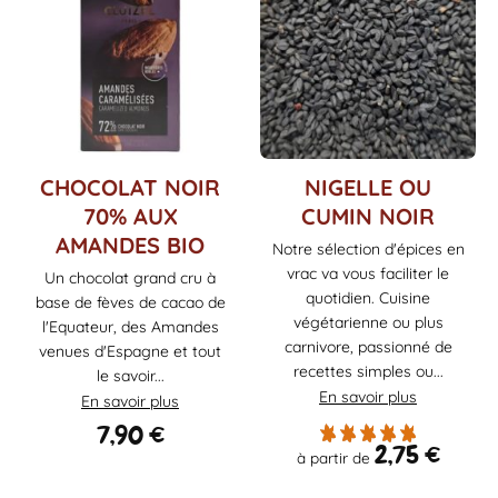
Ce
CHOCOLAT NOIR
NIGELLE OU
produit
70% AUX
CUMIN NOIR
a
AMANDES BIO
Notre sélection d'épices en
plusieurs
vrac va vous faciliter le
variations.
Un chocolat grand cru à
Les
quotidien. Cuisine
base de fèves de cacao de
options
végétarienne ou plus
l'Equateur, des Amandes
peuvent
carnivore, passionné de
venues d'Espagne et tout
être
recettes simples ou...
le savoir...
choisies
En savoir plus
En savoir plus
sur
7,90
€
la
2,75
€
à partir de
page
du