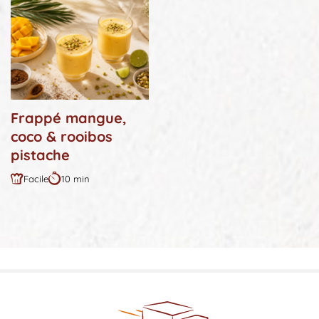
Frappé mangue,
coco & rooibos
pistache
Facile
10 min
Difficulté
Durée
:
: