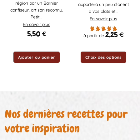
peuvent
région par un Barnier
apportera un peu d'orient
être
confiseur, artisan reconnu.
à vos plats et...
choisies
Petit...
En savoir plus
sur
En savoir plus
la
5,50
€
2,25
€
page
à partir de
du
produit
Ajouter au panier
Choix des options
Nos dernières recettes pour
votre inspiration