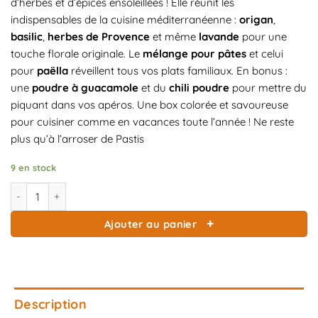
d’herbes et d’épices ensoleillées ! Elle réunit les
indispensables de la cuisine méditerranéenne :
origan
,
basilic
,
herbes de Provence
et même
lavande
pour une
touche florale originale. Le
mélange pour pâtes
et celui
pour
paëlla
réveillent tous vos plats familiaux. En bonus :
une
poudre à guacamole
et du
chili poudre
pour mettre du
piquant dans vos apéros. Une box colorée et savoureuse
pour cuisiner comme en vacances toute l’année ! Ne reste
plus qu’à l’arroser de Pastis
9 en stock
quantité de Box d'épices la Sudiste
Ajouter au panier
Description