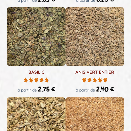
à partir de
à partir de
BASILIC
ANIS VERT ENTIER
2,75
€
2,40
€
à partir de
à partir de