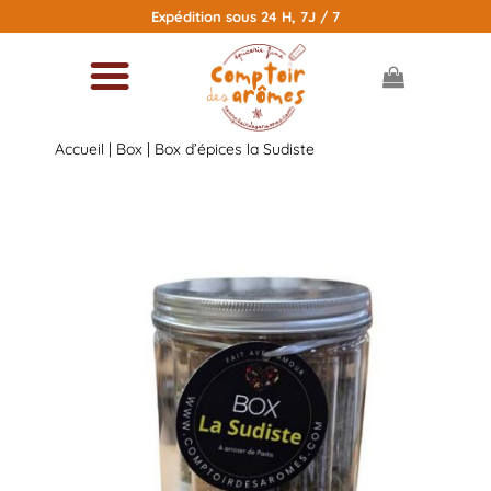
Passer
Expédition sous 24 H, 7J / 7
au
contenu
Accueil
|
Box
| Box d’épices la Sudiste