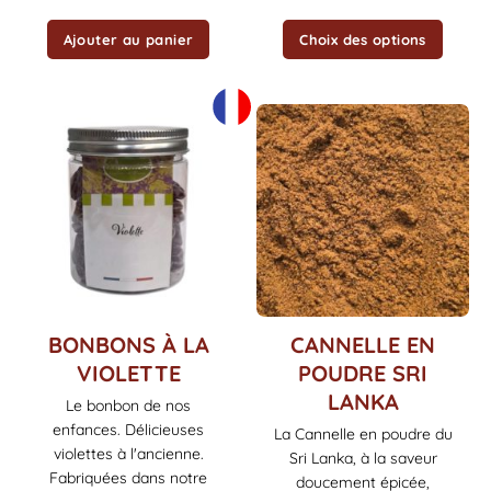
produit
Ajouter au panier
Choix des options
Ce
BONBONS À LA
CANNELLE EN
produit
VIOLETTE
POUDRE SRI
a
LANKA
Le bonbon de nos
plusieurs
enfances. Délicieuses
variations.
La Cannelle en poudre du
Les
violettes à l'ancienne.
Sri Lanka, à la saveur
options
Fabriquées dans notre
doucement épicée,