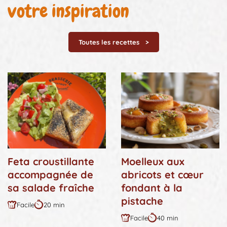
votre inspiration
Toutes les recettes
Feta croustillante
Moelleux aux
accompagnée de
abricots et cœur
sa salade fraîche
fondant à la
pistache
Facile
20 min
Difficulté
Durée
Facile
40 min
:
:
Difficulté
Durée