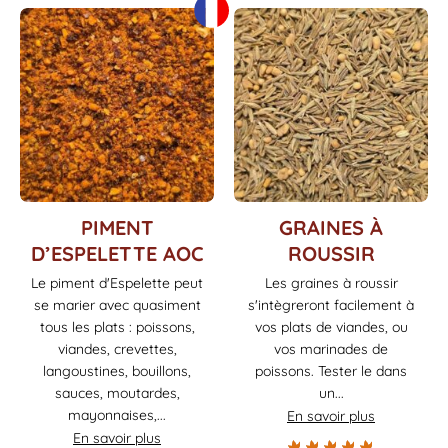
Ce
Ce
PIMENT
GRAINES À
produit
produit
D’ESPELETTE AOC
ROUSSIR
a
a
Le piment d'Espelette peut
Les graines à roussir
plusieurs
plusieurs
se marier avec quasiment
s'intègreront facilement à
variations.
variations.
Les
Les
tous les plats : poissons,
vos plats de viandes, ou
options
options
viandes, crevettes,
vos marinades de
peuvent
peuvent
langoustines, bouillons,
poissons. Tester le dans
être
être
sauces, moutardes,
un...
choisies
choisies
mayonnaises,...
En savoir plus
sur
sur
En savoir plus