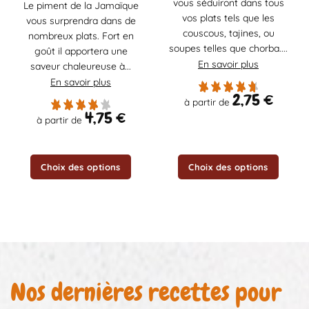
vous séduiront dans tous
variations.
variations.
Le piment de la Jamaïque
Les
Les
vos plats tels que les
vous surprendra dans de
options
options
couscous, tajines, ou
nombreux plats. Fort en
peuvent
peuvent
soupes telles que chorba....
goût il apportera une
être
être
En savoir plus
saveur chaleureuse à...
choisies
choisies
En savoir plus
sur
sur
2,75
€
à partir de
la
la
4,75
€
page
page
à partir de
du
du
produit
produit
Choix des options
Choix des options
Nos dernières recettes pour