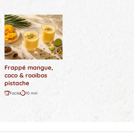
:
:
Frappé mangue,
coco & rooibos
pistache
Facile
10 min
Difficulté
Durée
:
: