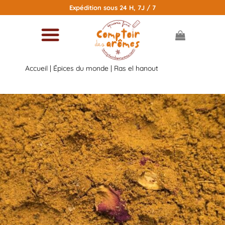
Passer
Expédition sous 24 H, 7J / 7
au
contenu
Accueil
|
Épices du monde
| Ras el hanout