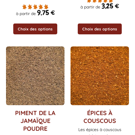
la
la
3,25
€
à partir de
page
page
9,75
€
à partir de
du
du
produit
produit
Choix des options
Choix des options
Ce
Ce
PIMENT DE LA
ÉPICES À
produit
produit
JAMAÏQUE
COUSCOUS
a
a
POUDRE
Les épices à couscous
plusieurs
plusieurs