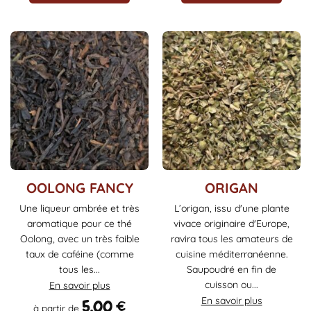
Ce
Ce
OOLONG FANCY
ORIGAN
produit
produit
Une liqueur ambrée et très
L’origan, issu d'une plante
a
a
aromatique pour ce thé
vivace originaire d'Europe,
plusieurs
plusieurs
Oolong, avec un très faible
ravira tous les amateurs de
variations.
variations.
taux de caféine (comme
cuisine méditerranéenne.
Les
Les
tous les...
Saupoudré en fin de
options
options
cuisson ou...
En savoir plus
peuvent
peuvent
être
être
En savoir plus
5,00
€
à partir de