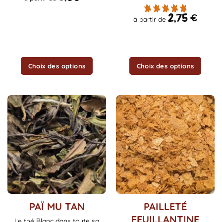
choisies
choisies
sur
sur
2,75
€
à partir de
la
la
page
page
du
du
produit
produit
Choix des options
Choix des options
Ce
Ce
PAÏ MU TAN
PAILLETÉ
produit
produit
FEUILLANTINE
Le thé Blanc dans toute sa