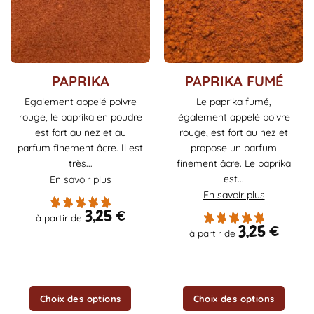
Ce
Ce
PAPRIKA
PAPRIKA FUMÉ
produit
produit
Egalement appelé poivre
Le paprika fumé,
a
a
rouge, le paprika en poudre
également appelé poivre
plusieurs
plusieurs
est fort au nez et au
rouge, est fort au nez et
variations.
variations.
parfum finement âcre. Il est
propose un parfum
Les
Les
très...
finement âcre. Le paprika
options
options
est...
En savoir plus
peuvent
peuvent
être
être
En savoir plus
choisies
choisies
3,25
€
à partir de
sur
sur
3,25
€
à partir de
la
la
page
page
du
du
produit
produit
Choix des options
Choix des options