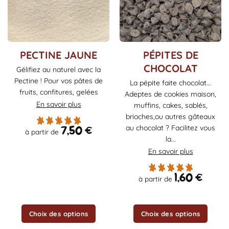
Ce
Ce
PECTINE JAUNE
PÉPITES DE
produit
produit
CHOCOLAT
Gélifiez au naturel avec la
a
a
Pectine ! Pour vos pâtes de
La pépite faite chocolat...
plusieurs
plusieurs
fruits, confitures, gelées
Adeptes de cookies maison,
variations.
variations.
En savoir plus
Les
Les
muffins, cakes, sablés,
options
options
brioches,ou autres gâteaux
peuvent
peuvent
7,50
€
au chocolat ? Facilitez vous
à partir de
être
être
la...
choisies
choisies
En savoir plus
sur
sur
la
la
1,60
€
à partir de
page
page
du
du
produit
produit
Choix des options
Choix des options