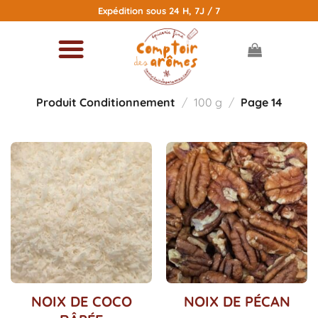
Passer
Expédition sous 24 H, 7J / 7
au
contenu
Produit Conditionnement
/
100 g
/
Page 14
Ce
Ce
NOIX DE COCO
NOIX DE PÉCAN
produit
produit