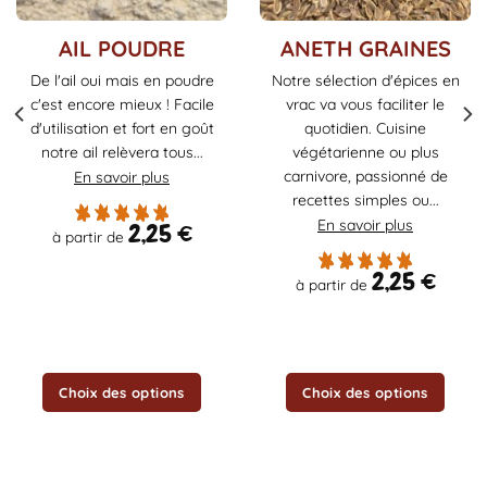
Ce
Ce
AIL POUDRE
ANETH GRAINES
produit
produit
De l'ail oui mais en poudre
Notre sélection d'épices en
a
a
c'est encore mieux ! Facile
vrac va vous faciliter le
plusieurs
plusieurs
d'utilisation et fort en goût
quotidien. Cuisine
variations.
variations.
notre ail relèvera tous...
végétarienne ou plus
Les
Les
carnivore, passionné de
En savoir plus
options
options
recettes simples ou...
peuvent
peuvent
être
être
En savoir plus
2,25
€
à partir de
choisies
choisies
sur
sur
2,25
€
à partir de
la
la
page
page
du
du
produit
produit
Choix des options
Choix des options