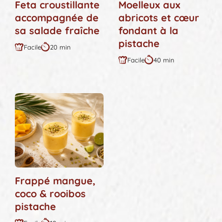
Feta croustillante
Moelleux aux
accompagnée de
abricots et cœur
sa salade fraîche
fondant à la
pistache
Facile
20 min
Difficulté
Durée
Facile
40 min
:
:
Difficulté
Durée
:
:
Frappé mangue,
coco & rooibos
pistache