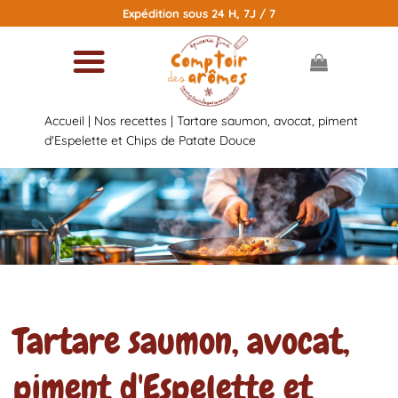
Passer
Expédition sous 24 H, 7J / 7
au
contenu
Accueil
|
Nos recettes
|
Tartare saumon, avocat, piment
d'Espelette et Chips de Patate Douce
Tartare saumon, avocat,
piment d'Espelette et