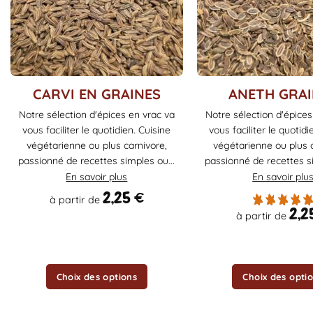
Ce
Ce
CARVI EN GRAINES
ANETH GRAI
produit
produit
Notre sélection d'épices en vrac va
Notre sélection d'épices
a
a
vous faciliter le quotidien. Cuisine
vous faciliter le quotidi
plusieurs
plusieurs
végétarienne ou plus carnivore,
végétarienne ou plus c
variations.
variations.
passionné de recettes simples ou...
passionné de recettes si
Les
Les
En savoir plus
En savoir plu
options
options
2,25
€
à partir de
peuvent
peuvent
2,2
à partir de
être
être
choisies
choisies
sur
sur
la
la
Choix des options
Choix des opti
page
page
du
du