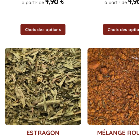
4,90
€
4,9
à partir de
à partir de
être
être
choisies
choisies
sur
sur
la
la
Choix des options
Choix des opti
page
page
du
du
produit
produit
Ce
Ce
ESTRAGON
MÉLANGE RO
produit
produit