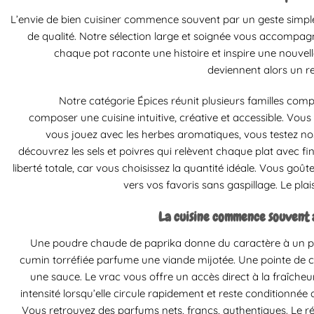
L’envie de bien cuisiner commence souvent par un geste simple
de qualité. Notre sélection large et soignée vous accompag
chaque pot raconte une histoire et inspire une nouvell
deviennent alors un 
Notre catégorie Épices réunit plusieurs familles com
composer une cuisine intuitive, créative et accessible. Vou
vous jouez avec les herbes aromatiques, vous testez n
découvrez les sels et poivres qui relèvent chaque plat avec f
liberté totale, car vous choisissez la quantité idéale. Vous goût
vers vos favoris sans gaspillage. Le plais
La cuisine commence souvent a
Une poudre chaude de paprika donne du caractère à un pl
cumin torréfiée parfume une viande mijotée. Une pointe de 
une sauce. Le vrac vous offre un accès direct à la fraîche
intensité lorsqu’elle circule rapidement et reste conditionné
Vous retrouvez des parfums nets, francs, authentiques. Le r