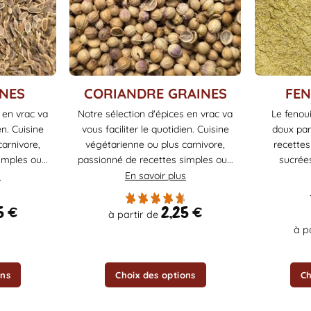
Ce
Ce
NES
CORIANDRE GRAINES
FEN
produit
produit
 en vrac va
Notre sélection d'épices en vrac va
Le fenou
a
a
en. Cuisine
vous faciliter le quotidien. Cuisine
doux pa
plusieurs
plusieurs
arnivore,
végétarienne ou plus carnivore,
recettes
variations.
variations.
mples ou...
passionné de recettes simples ou...
sucrées
Les
Les
s
En savoir plus
options
options
peuvent
peuvent
5
€
2,25
€
à partir de
être
être
à p
choisies
choisies
sur
sur
la
la
ons
Choix des options
Ch
page
page
du
du