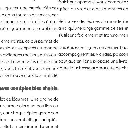
fraîcheur optimale. Vous composez 
 : ajouter une pincée d’épices
grâce au vrac et à des quantités a
ne dans toutes vos envies, car
Retrouvez des épices du monde, de
e façon de cuisiner. Les épices
ainsi qu’une large gamme de sels et
repère gourmand au quotidien.
s’utilisent facilement et transformen
plémentaires, ce qui permet de
Nos épices en ligne conviennent aus
s explorez les épices du monde,
accompagnent les viandes, poissons
os mélanges maison, puis vous
boutique en ligne propose une livra
inesse. Le vrac vous donne une
toute la richesse aromatique de ch
ez, vous testez et vous revenez
ir se trouve dans la simplicité.
vec une épice bien choisie.
at de légumes. Une graine de
curcuma colore un bouillon ou
ur, car chaque épice garde son
e dans nos emballages adaptés.
ésultat se sent immédiatement