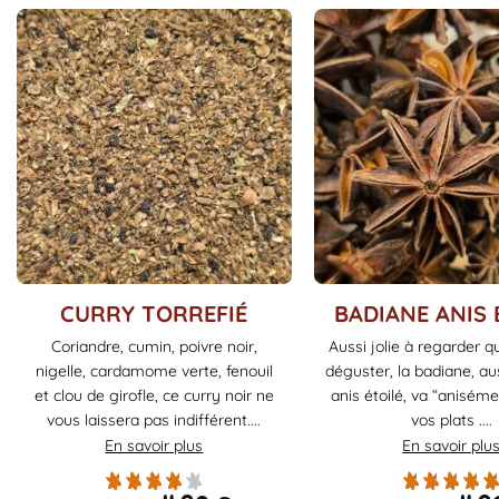
produit
produit
Ce
Ce
CURRY TORREFIÉ
BADIANE ANIS 
produit
produit
Coriandre, cumin, poivre noir,
Aussi jolie à regarder 
a
a
nigelle, cardamome verte, fenouil
déguster, la badiane, au
plusieurs
plusieurs
et clou de girofle, ce curry noir ne
anis étoilé, va “aniséme
variations.
variations.
vous laissera pas indifférent....
vos plats ....
Les
Les
En savoir plus
En savoir plu
options
options
peuvent
peuvent