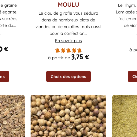
produit
produit
MOULU
ne graine
Le Thym, 
a
a
élégante.
Lamiacée s
Le clou de girofle vous séduira
plusieurs
plusieurs
s sucrées
facilemen
dans de nombreux plats de
variations.
variations.
rte du...
de vian
viandes ou de volailles mais aussi
Les
Les
s
pour la confection...
options
options
En savoir plus
peuvent
peuvent
00
€
à p
être
être
3,75
€
à partir de
choisies
choisies
sur
sur
la
la
ons
Choix des options
Ch
page
page
du
du
produit
produit