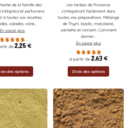
produit
herbe de la famille des
Les herbes de Provence
a
’intègrera et parfumera
s'intègreront facilement dans
plusieurs
t à toutes vos recettes
toutes vos préparations. Mélange
variations.
des, salades, voire...
de Thym, basilic, marjolaine,
Les
sarriette et romarin. Comment
En savoir plus
options
donner...
peuvent
En savoir plus
2,25
€
artir de
être
choisies
2,63
€
à partir de
sur
la
oix des options
Choix des options
page
du
produit