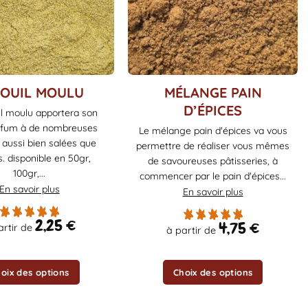
Ce
OUIL MOULU
MÉLANGE PAIN
produit
D’ÉPICES
il moulu apportera son
a
rfum à de nombreuses
Le mélange pain d'épices va vous
plusieurs
 aussi bien salées que
permettre de réaliser vous mêmes
variations.
. disponible en 50gr,
de savoureuses pâtisseries, à
Les
100gr,...
commencer par le pain d'épices...
options
En savoir plus
En savoir plus
peuvent
être
2,25
€
4,75
€
artir de
à partir de
choisies
sur
la
oix des options
Choix des options
page
du