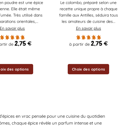
en poudre est une épice
Le colombo, préparé selon une
a
ienne. Elle était même
recette unique propre à chaque
plusieurs
fumée. Très utilisé dans
famille aux Antilles, séduira tous
variations.
arations orientales,...
les amateurs de cuisine des...
Les
En savoir plus
En savoir plus
options
peuvent
2,75
€
2,75
€
artir de
à partir de
être
choisies
sur
la
oix des options
Choix des options
page
du
produit
’épices en vrac pensée pour une cuisine du quotidien
ômes, chaque épice révèle un parfum intense et une