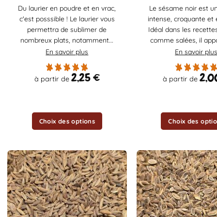
produit
produit
Du laurier en poudre et en vrac,
Le sésame noir est u
a
a
c'est posssible ! Le laurier vous
intense, croquante et 
plusieurs
plusieurs
permettra de sublimer de
Idéal dans les recette
variations.
variations.
nombreux plats, notamment...
comme salées, il appo
Les
Les
En savoir plus
En savoir plu
options
options
peuvent
peuvent
2,25
€
2,
à partir de
à partir de
être
être
choisies
choisies
sur
sur
la
la
Choix des options
Choix des opti
page
page
du
du
produit
produit