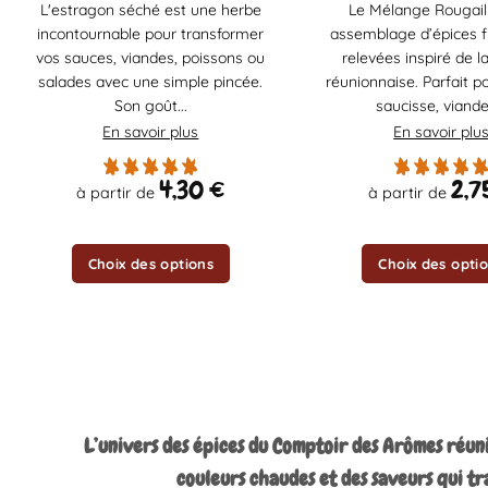
L'estragon séché est une herbe
Le Mélange Rougail
a
a
incontournable pour transformer
assemblage d’épices 
plusieurs
plusieurs
vos sauces, viandes, poissons ou
relevées inspiré de la
variations.
variations.
salades avec une simple pincée.
réunionnaise. Parfait p
Les
Les
Son goût...
saucisse, viandes
options
options
En savoir plus
En savoir plu
peuvent
peuvent
être
être
4,30
€
2,7
à partir de
à partir de
choisies
choisies
sur
sur
la
la
Choix des options
Choix des opti
page
page
du
du
produit
produit
L’univers des épices du Comptoir des Arômes réuni
couleurs chaudes et des saveurs qui t