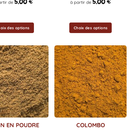
5,00
€
5,00
€
artir de
à partir de
être
choisies
sur
la
oix des options
Choix des options
page
du
produit
Ce
IN EN POUDRE
COLOMBO
produit