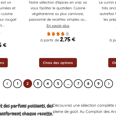
 est un
Notre sélection d'épices en vrac va
Le cumin 
a
a
fumées et
vous faciliter le quotidien. Cuisine
très anc
plusieurs
plusieurs
 cuisine
végétarienne ou plus carnivore,
autrefois 
variations.
variations.
our rougail
passionné de recettes simples ou...
les prép
Les
Les
...
En savoir plus
options
options
s
peuvent
peuvent
2,75
€
à partir de
à p
être
être
5
€
choisies
choisies
sur
sur
la
la
ons
Choix des options
Ch
page
page
du
du
produit
produit
1
2
3
4
5
…
7
8
9
Découvrez une sélection complète d
t des parfums puissants, des
pleine de goût. Au Comptoir des Ar
ransforment chaque recette.