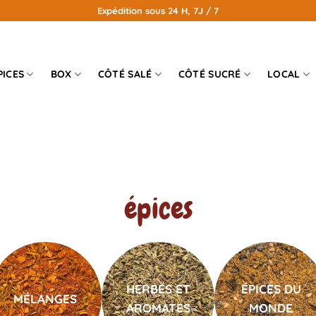
Expédition sous 24 H, 7J / 7
PICES
BOX
CÔTÉ SALÉ
CÔTÉ SUCRÉ
LOCAL
épices
HERBES ET
ÉPICES DU
MÉLANGES
AROMATES
MONDE