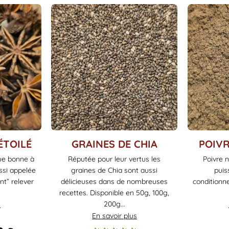
produit
produit
Ce
Ce
ÉTOILÉ
GRAINES DE CHIA
POIV
produit
produit
que bonne à
Réputée pour leur vertus les
Poivre n
a
a
ssi appelée
graines de Chia sont aussi
puis
plusieurs
plusieurs
nt” relever
délicieuses dans de nombreuses
conditionn
variations.
variations.
recettes. Disponible en 50g, 100g,
Les
Les
200g...
s
options
options
En savoir plus
peuvent
peuvent