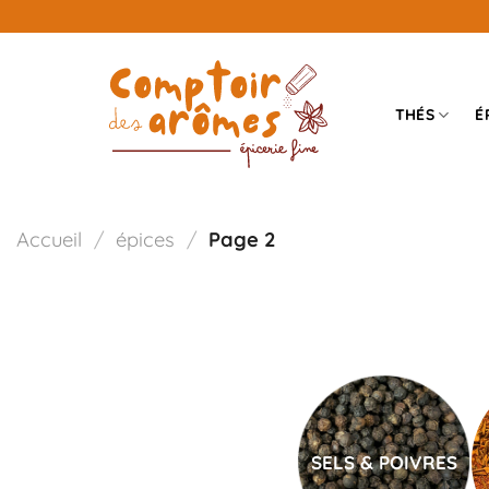
Passer
au
contenu
THÉS
É
Accueil
/
épices
/
Page 2
SELS & POIVRES