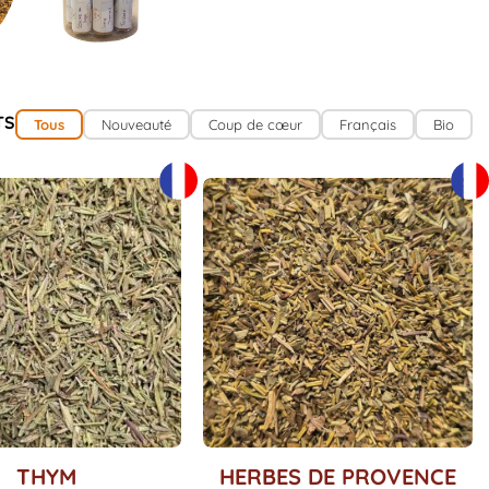
TS
Tous
Nouveauté
Coup de cœur
Français
Bio
Ce
THYM
HERBES DE PROVENCE