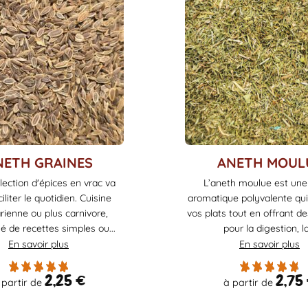
Ce
NETH GRAINES
ANETH MOUL
produit
lection d'épices en vrac va
L’aneth moulue est une
a
iliter le quotidien. Cuisine
aromatique polyvalente qu
plusieurs
rienne ou plus carnivore,
vos plats tout en offrant de
variations.
é de recettes simples ou...
pour la digestion, la.
Les
En savoir plus
En savoir plus
options
peuvent
2,25
€
2,75
 partir de
à partir de
être
choisies