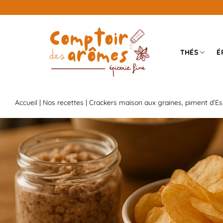
Passer
au
contenu
THÉS
É
Accueil
|
Nos recettes
|
Crackers maison aux graines, piment d’Esp