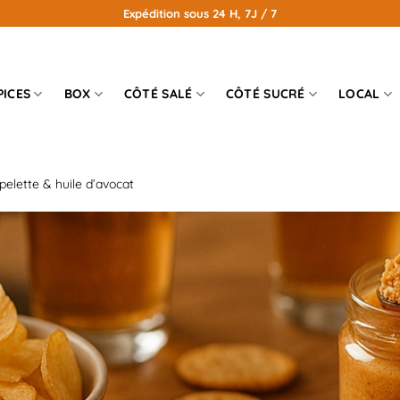
Expédition sous 24 H, 7J / 7
PICES
BOX
CÔTÉ SALÉ
CÔTÉ SUCRÉ
LOCAL
elette & huile d’avocat