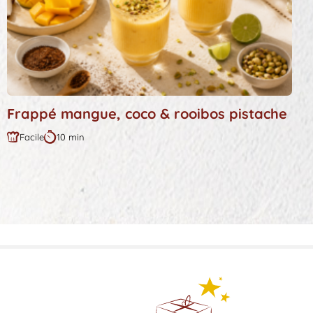
Frappé mangue, coco & rooibos pistache
Facile
10 min
Difficulté
Durée
:
: