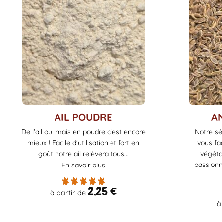
Ce
Ce
AIL POUDRE
A
produit
produit
De l'ail oui mais en poudre c'est encore
Notre sé
a
a
mieux ! Facile d'utilisation et fort en
vous fac
plusieurs
plusieurs
goût notre ail relèvera tous...
végéta
variations.
variations.
passionn
En savoir plus
Les
Les
options
options
2,25
€
à partir de
peuvent
peuvent
à
être
être
choisies
choisies