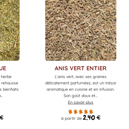
Ce
UE
ANIS VERT ENTIER
produit
 herbe
L’anis vert, avec ses graines
a
i rehausse
délicatement parfumées, est un trésor
plusieurs
s bienfaits
aromatique en cuisine et en infusion.
variations.
..
Son goût doux et...
Les
En savoir plus
options
peuvent
€
2,40
€
à partir de
être
choisies