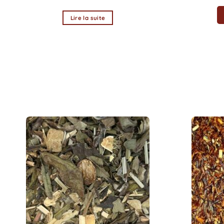
la
Lire la suite
page
du
produit