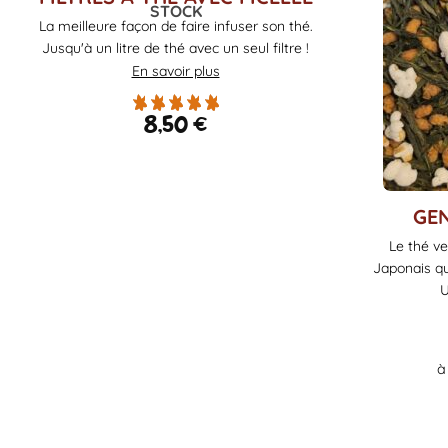
STOCK
La meilleure façon de faire infuser son thé.
Jusqu'à un litre de thé avec un seul filtre !
En savoir plus
8,50
€
Ce
GE
produit
Le thé ve
a
Japonais qui
plusieurs
U
variations.
Les
options
à
peuvent
être
choisies
sur