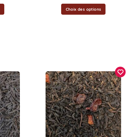
la
Choix des options
page
du
produit