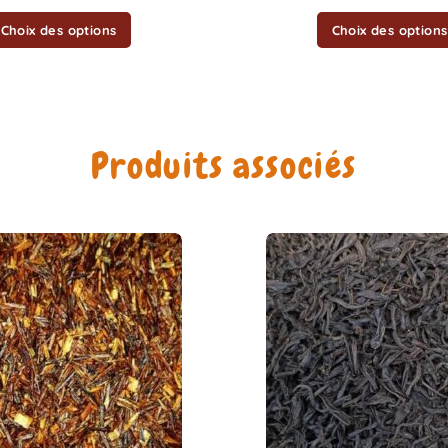
la
Choix des options
Choix des options
page
du
produit
Produits associés