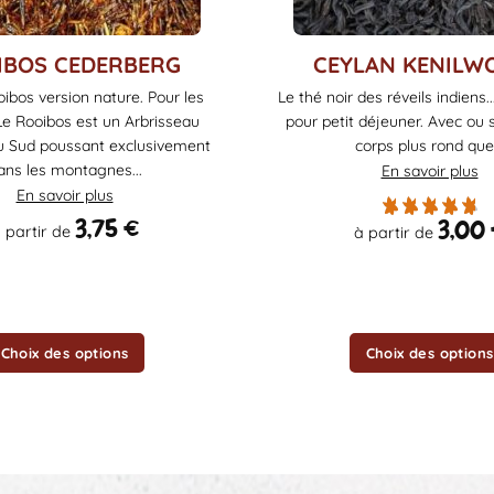
Ce
IBOS CEDERBERG
CEYLAN KENILW
produit
ibos version nature. Pour les
Le thé noir des réveils indiens..
a
 Le Rooibos est un Arbrisseau
pour petit déjeuner. Avec ou s
plusieurs
du Sud poussant exclusivement
corps plus rond que.
variations.
ans les montagnes...
En savoir plus
Les
En savoir plus
options
3,75
€
3,00
 partir de
à partir de
peuvent
être
choisies
sur
la
Choix des options
Choix des options
page
du
produit