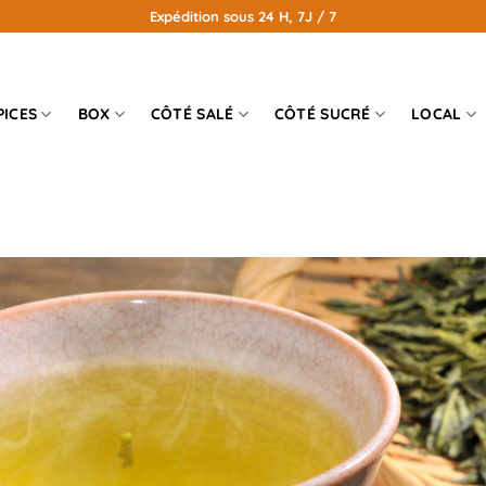
Expédition sous 24 H, 7J / 7
PICES
BOX
CÔTÉ SALÉ
CÔTÉ SUCRÉ
LOCAL