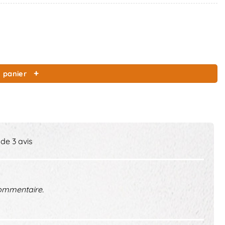
 panier
 de 3 avis
ommentaire.