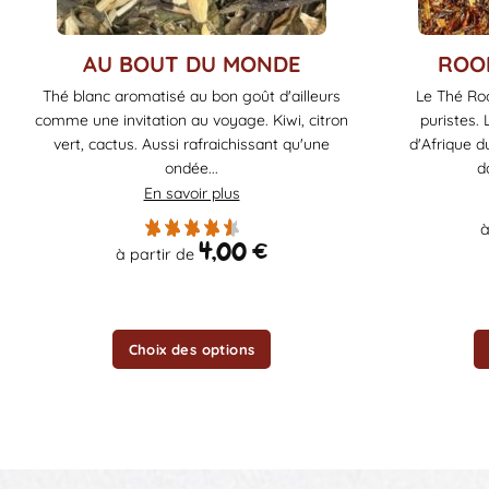
Ce
Ce
AU BOUT DU MONDE
ROO
produit
produit
Thé blanc aromatisé au bon goût d'ailleurs
Le Thé Roo
a
a
comme une invitation au voyage. Kiwi, citron
puristes.
plusieurs
plusieurs
vert, cactus. Aussi rafraichissant qu'une
d'Afrique 
variations.
variations.
ondée...
d
Les
Les
En savoir plus
options
options
à
peuvent
peuvent
4,00
€
à partir de
être
être
choisies
choisies
sur
sur
la
la
Choix des options
page
page
du
du
produit
produit