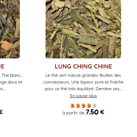
Ce
NE
LUNG CHING CHINE
produit
 Thé blanc...
Le thé vert nature grandes feuilles des
a
ange doux et
connaisseurs. Une liqueur pure et fraiche
plusieurs
s...
pour ce thé très équilibré. Derrière ses...
variations.
En savoir plus
Les
options
€
7,50
€
à partir de
peuvent
être
choisies
sur