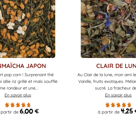
Ce
NMAÏCHA JAPON
CLAIR DE LU
produit
rt pop corn ! Surprenant thé
Au Clair de la lune, mon ami le
a
 allie riz grillé et maïs soufflé.
Vanille, fruits exotiques. Mél
plusieurs
ne rondeur et une...
sucré. La fraicheur de
variations.
En savoir plus
En savoir plus
Les
options
6,00
€
4,25
 partir de
à partir de
peuvent
être
choisies
sur