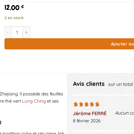
12,00
€
2 en stock
quantité de Mao Feng Chine
Ajouter au
Avis clients
sur un total
hejiang. Il possède des feuilles
re thé vert
Lung Ching
et ses
Aucun c
Jérôme FERRÉ
8 février 2026
e
 tradition riche et séculaire. Né