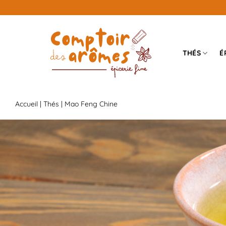
Passer
au
contenu
THÉS
É
Accueil
|
Thés
| Mao Feng Chine