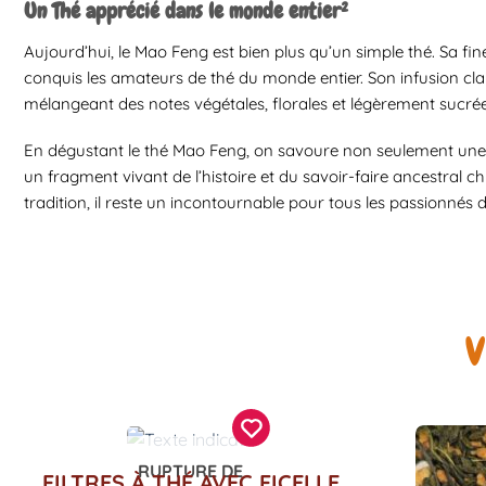
Un Thé apprécié dans le monde entier²
Aujourd’hui, le Mao Feng est bien plus qu’un simple thé. Sa fin
conquis les amateurs de thé du monde entier. Son infusion clai
mélangeant des notes végétales, florales et légèrement sucrée
En dégustant le thé Mao Feng, on savoure non seulement une 
un fragment vivant de l’histoire et du savoir-faire ancestral c
tradition, il reste un incontournable pour tous les passionnés
V
RUPTURE DE
FILTRES À THÉ AVEC FICELLE