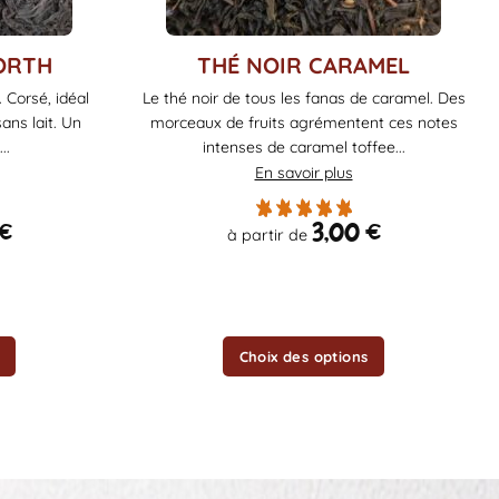
Ce
ORTH
THÉ NOIR CARAMEL
produit
. Corsé, idéal
Le thé noir de tous les fanas de caramel. Des
a
ans lait. Un
morceaux de fruits agrémentent ces notes
plusieurs
..
intenses de caramel toffee...
variations.
En savoir plus
Les
options
€
3,00
€
à partir de
peuvent
être
choisies
sur
la
Choix des options
page
du
produit