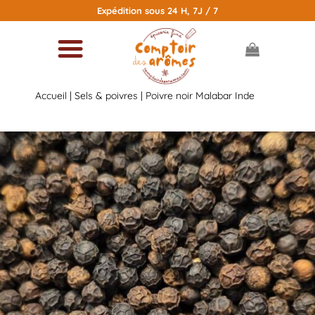
Passer
Expédition sous 24 H, 7J / 7
au
contenu
Accueil
|
Sels & poivres
| Poivre noir Malabar Inde