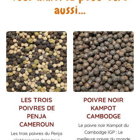
aussi…
Ce
Ce
LES TROIS
POIVRE NOIR
produit
produit
POIVRES DE
KAMPOT
a
a
PENJA
CAMBODGE
plusieurs
plusieurs
CAMEROUN
variations.
variations.
Le poivre noir Kampot du
Les
Les
Cambodge IGP : Le
Les trois poivres du Penja
options
options
meilleure poivre du monde