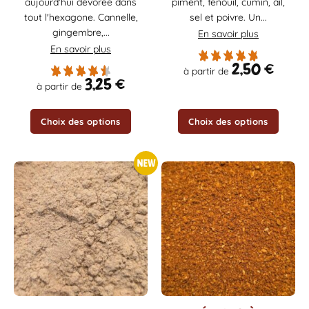
peuvent
peuvent
aujourd'hui dévorée dans
piment, fenouil, cumin, ail,
être
être
tout l'hexagone. Cannelle,
sel et poivre. Un...
choisies
choisies
gingembre,...
En savoir plus
sur
sur
En savoir plus
la
la
2,50
€
à partir de
page
page
3,25
€
à partir de
du
du
produit
produit
Choix des options
Choix des options
Ce
Ce