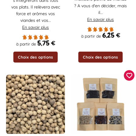
s'intègreront dans tous
peuvent
peuvent
? A vous d'en décider, mais
vos plats. Il relèvera avec
être
être
il...
force et arômes vos
choisies
choisies
En savoir plus
viandes et vos...
sur
sur
En savoir plus
la
la
6,25
€
page
page
à partir de
5,75
€
du
du
à partir de
produit
produit
Choix des options
Choix des options