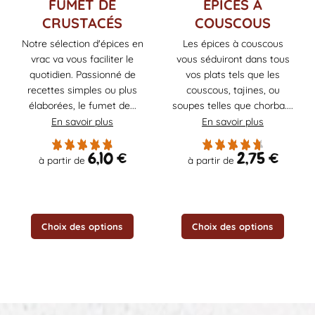
FUMET DE
ÉPICES À
produit
produit
CRUSTACÉS
COUSCOUS
a
a
Notre sélection d'épices en
Les épices à couscous
plusieurs
plusieurs
vrac va vous faciliter le
vous séduiront dans tous
variations.
variations.
Les
Les
quotidien. Passionné de
vos plats tels que les
options
options
recettes simples ou plus
couscous, tajines, ou
peuvent
peuvent
élaborées, le fumet de...
soupes telles que chorba....
être
être
En savoir plus
En savoir plus
choisies
choisies
sur
sur
6,10
€
2,75
€
à partir de
à partir de
la
la
page
page
du
du
produit
produit
Choix des options
Choix des options