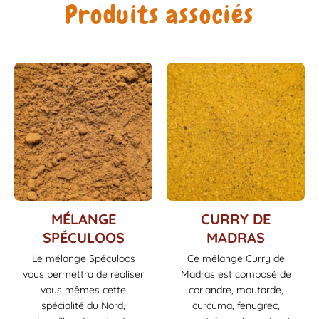
Produits associés
Ce
Ce
MÉLANGE
CURRY DE
produit
produit
SPÉCULOOS
MADRAS
a
a
Le mélange Spéculoos
Ce mélange Curry de
plusieurs
plusieurs
vous permettra de réaliser
Madras est composé de
variations.
variations.
Les
Les
vous mêmes cette
coriandre, moutarde,
options
options
spécialité du Nord,
curcuma, fenugrec,