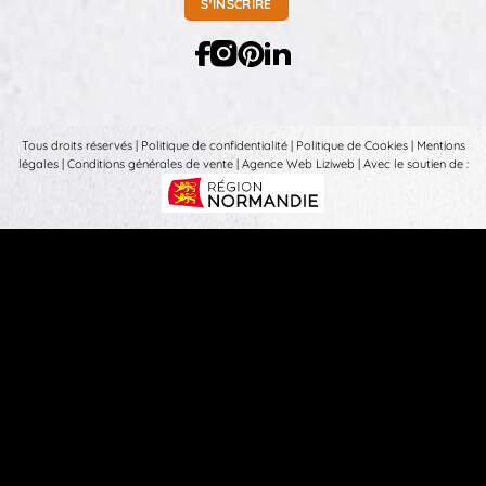
Tous droits réservés |
Politique de confidentialité
|
Politique de Cookies
|
Mentions
légales
|
Conditions générales de vente
|
Agence Web Liziweb
| Avec le soutien de :