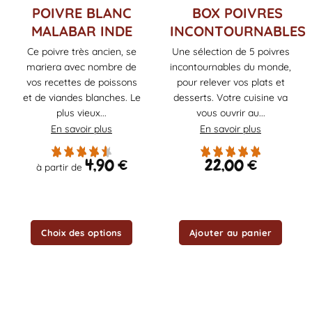
Ce
POIVRE BLANC
BOX POIVRES
produit
MALABAR INDE
INCONTOURNABLES
a
Ce poivre très ancien, se
Une sélection de 5 poivres
plusieurs
mariera avec nombre de
incontournables du monde,
variations.
Les
vos recettes de poissons
pour relever vos plats et
options
et de viandes blanches. Le
desserts. Votre cuisine va
peuvent
plus vieux...
vous ouvrir au...
être
En savoir plus
En savoir plus
choisies
sur
4,90
€
22,00
€
à partir de
la
page
du
produit
Choix des options
Ajouter au panier