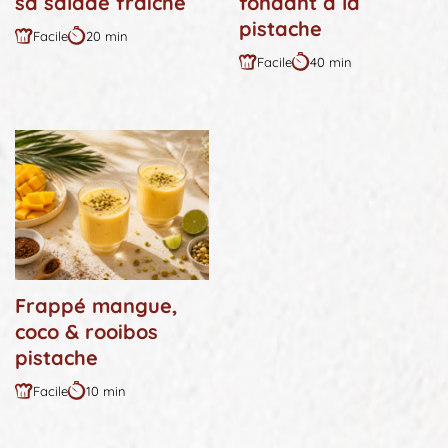
sa salade fraîche
fondant à la
pistache
Facile
20 min
Difficulté
Durée
Facile
40 min
:
:
Difficulté
Durée
:
:
Frappé mangue,
coco & rooibos
pistache
Facile
10 min
Difficulté
Durée
:
: