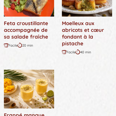
Feta croustillante
Moelleux aux
accompagnée de
abricots et cœur
sa salade fraîche
fondant à la
pistache
Facile
20 min
Difficulté
Durée
Facile
40 min
:
:
Difficulté
Durée
:
:
Frappé mangue,