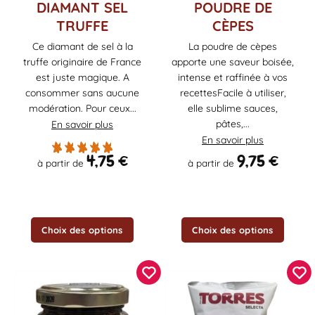
Ce
Ce
DIAMANT SEL
POUDRE DE
produit
produit
TRUFFE
CÈPES
a
a
Ce diamant de sel à la
La poudre de cèpes
plusieurs
plusieurs
truffe originaire de France
apporte une saveur boisée,
variations.
variations.
Les
Les
est juste magique. A
intense et raffinée à vos
options
options
consommer sans aucune
recettesFacile à utiliser,
peuvent
peuvent
modération. Pour ceux...
elle sublime sauces,
être
être
pâtes,...
En savoir plus
choisies
choisies
En savoir plus
sur
sur
4,75
€
9,75
€
à partir de
à partir de
la
la
page
page
du
du
produit
produit
Choix des options
Choix des options