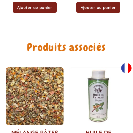
Ajouter au panier
Ajouter au panier
Produits associés
Ce
MÉLANGE PÂTES
HUILE DE