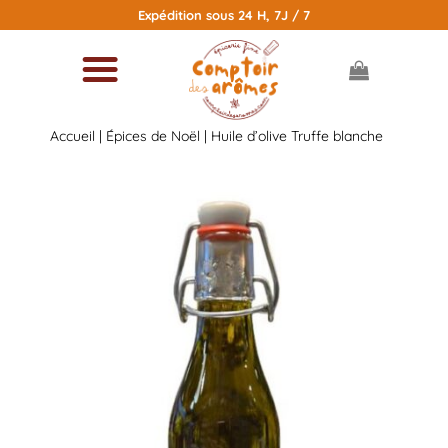
Passer
Expédition sous 24 H, 7J / 7
au
contenu
Accueil
|
Épices de Noël
| Huile d’olive Truffe blanche