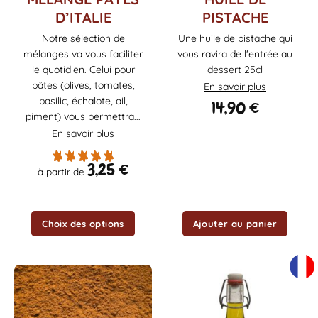
produit
D’ITALIE
PISTACHE
a
Notre sélection de
Une huile de pistache qui
plusieurs
mélanges va vous faciliter
vous ravira de l'entrée au
variations.
Les
le quotidien. Celui pour
dessert 25cl
options
pâtes (olives, tomates,
En savoir plus
peuvent
basilic, échalote, ail,
14,90
€
être
piment) vous permettra...
choisies
En savoir plus
sur
la
3,25
€
à partir de
page
du
produit
Choix des options
Ajouter au panier