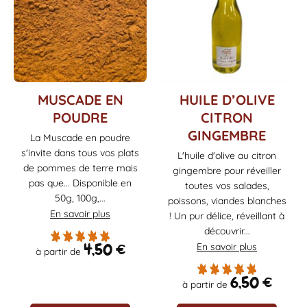
Ce
Ce
MUSCADE EN
HUILE D’OLIVE
produit
produit
POUDRE
CITRON
a
a
GINGEMBRE
La Muscade en poudre
plusieurs
plusieurs
s'invite dans tous vos plats
variations.
variations.
L'huile d'olive au citron
Les
Les
de pommes de terre mais
gingembre pour réveiller
options
options
pas que... Disponible en
toutes vos salades,
peuvent
peuvent
50g, 100g,...
poissons, viandes blanches
être
être
En savoir plus
! Un pur délice, réveillant à
choisies
choisies
découvrir...
sur
sur
4,50
€
En savoir plus
à partir de
la
la
page
page
6,50
€
du
du
à partir de
produit
produit