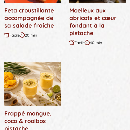
Feta croustillante
Moelleux aux
accompagnée de
abricots et cœur
sa salade fraîche
fondant à la
pistache
Facile
20 min
Difficulté
Durée
Facile
40 min
:
:
Difficulté
Durée
:
:
Frappé mangue,
coco & rooibos
pistache