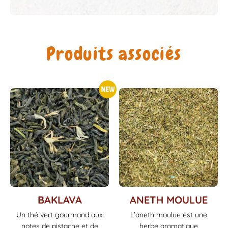
Produits associés
Ce
Ce
BAKLAVA
ANETH MOULUE
produit
produit
Un thé vert gourmand aux
L’aneth moulue est une
a
a
notes de pistache et de
herbe aromatique