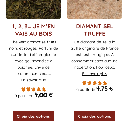
Ce
Ce
1, 2, 3… JE M’EN
DIAMANT SEL
produit
produit
VAIS AU BOIS
TRUFFE
a
a
Thé vert aromatisé fruits
Ce diamant de sel à la
plusieurs
plusieurs
noirs et rouges. Parfum de
truffe originaire de France
variations.
variations.
Les
Les
cueillette d'été engloutie
est juste magique. A
options
options
avec gourmandise à
consommer sans aucune
peuvent
peuvent
poignée. Envie de
modération. Pour ceux...
être
être
promenade pieds...
En savoir plus
choisies
choisies
En savoir plus
sur
sur
4,75
€
à partir de
la
la
4,00
€
à partir de
page
page
du
du
produit
produit
Choix des options
Choix des options