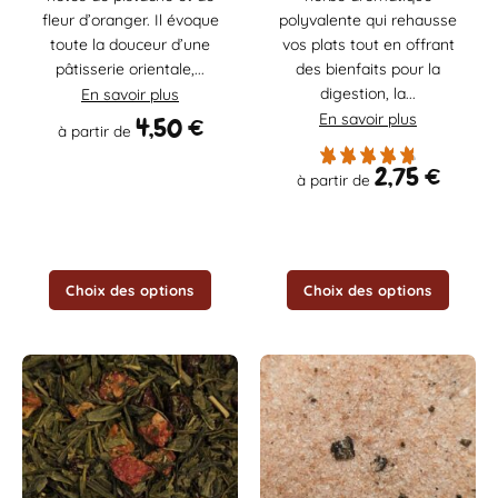
plusieurs
plusieurs
fleur d’oranger. Il évoque
polyvalente qui rehausse
variations.
variations.
toute la douceur d’une
vos plats tout en offrant
Les
Les
pâtisserie orientale,...
des bienfaits pour la
options
options
digestion, la...
En savoir plus
peuvent
peuvent
être
être
En savoir plus
4,50
€
à partir de
choisies
choisies
sur
sur
2,75
€
à partir de
la
la
page
page
du
du
produit
produit
Choix des options
Choix des options