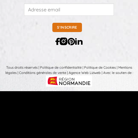
Tous droits réservés |
Politique de confidentialité
|
Politique de Cookies
|
Mentions
légales
|
Conditions générales de vente
|
Agence Web Liziweb
| Avec le soutien de :