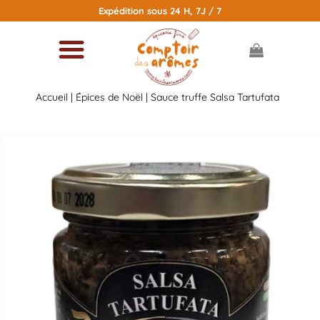
Passer
Expédition sous 24 H, 7J / 7
au
contenu
Accueil
|
Épices de Noël
| Sauce truffe Salsa Tartufata