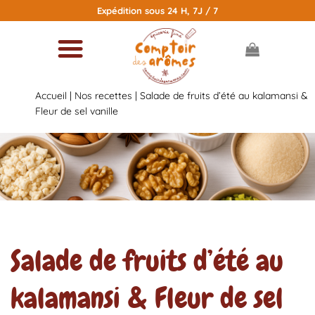
Passer
Expédition sous 24 H, 7J / 7
au
contenu
Accueil
|
Nos recettes
|
Salade de fruits d’été au kalamansi &
Fleur de sel vanille
Salade de fruits d’été au
kalamansi & Fleur de sel