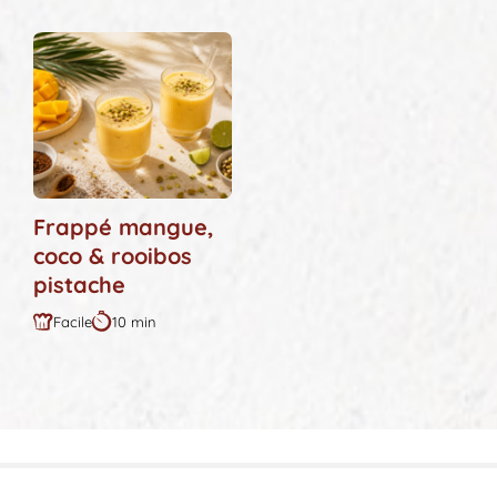
Frappé mangue,
coco & rooibos
pistache
Facile
10 min
Difficulté
Durée
:
: