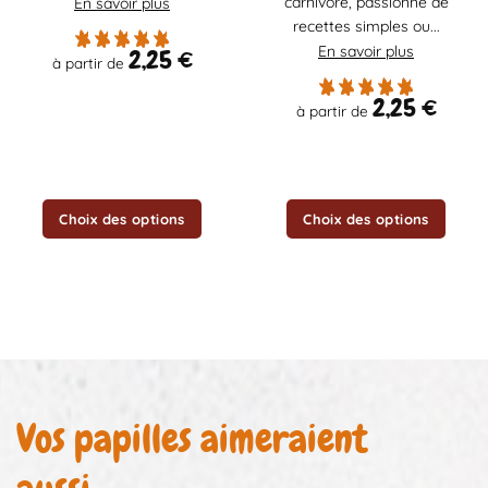
carnivore, passionné de
En savoir plus
options
options
recettes simples ou...
peuvent
peuvent
être
être
En savoir plus
2,25
€
à partir de
choisies
choisies
sur
sur
2,25
€
à partir de
la
la
page
page
du
du
produit
produit
Choix des options
Choix des options
Vos papilles aimeraient