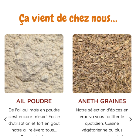
Ça vient de chez nous…
Ce
Ce
AIL POUDRE
ANETH GRAINES
produit
produit
De l'ail oui mais en poudre
Notre sélection d'épices en
a
a
c'est encore mieux ! Facile
vrac va vous faciliter le
plusieurs
plusieurs
d'utilisation et fort en goût
quotidien. Cuisine
variations.
variations.
notre ail relèvera tous...
végétarienne ou plus
Les
Les