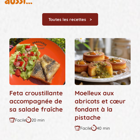
aussi...
Toutes les recettes
Feta croustillante
Moelleux aux
accompagnée de
abricots et cœur
sa salade fraîche
fondant à la
pistache
Facile
20 min
Difficulté
Durée
Facile
40 min
:
:
Difficulté
Durée
:
: