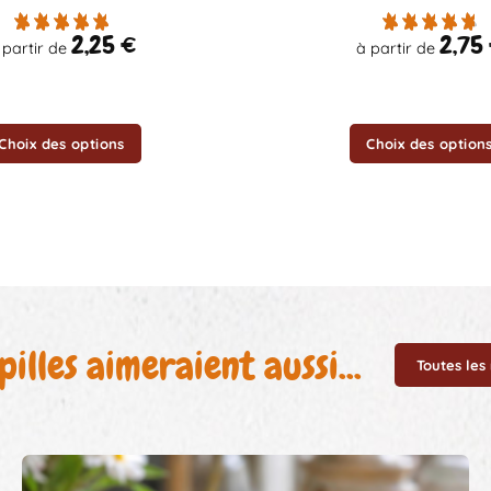
options
peuvent
2,25
€
2,75
 partir de
à partir de
être
choisies
sur
la
Choix des options
Choix des option
page
du
produit
pilles aimeraient aussi...
Toutes les