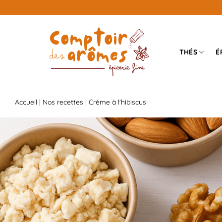
Passer
au
contenu
THÉS
É
Accueil
|
Nos recettes
|
Crème à l'hibiscus