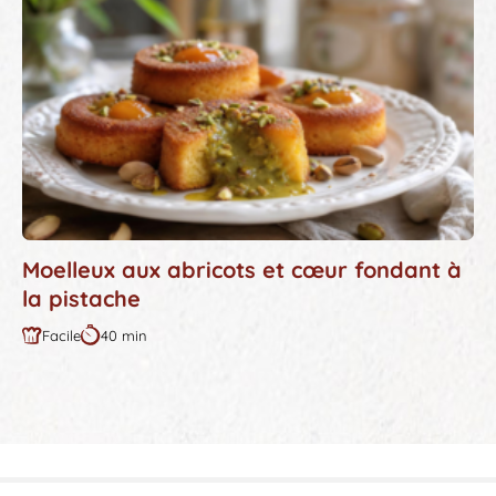
Moelleux aux abricots et cœur fondant à
la pistache
Facile
40 min
Difficulté
Durée
:
: