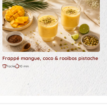
Frappé mangue, coco & rooibos pistache
Facile
10 min
Difficulté
Durée
:
: