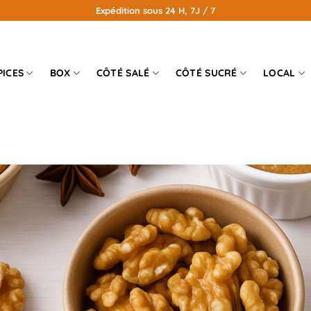
Expédition sous 24 H, 7J / 7
PICES
BOX
CÔTÉ SALÉ
CÔTÉ SUCRÉ
LOCAL