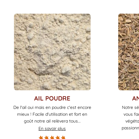
Ce
Ce
AIL POUDRE
A
produit
produit
De l'ail oui mais en poudre c'est encore
Notre sé
a
a
mieux ! Facile d'utilisation et fort en
vous fac
plusieurs
plusieurs
goût notre ail relèvera tous...
végéta
variations.
variations.
passionn
En savoir plus
Les
Les