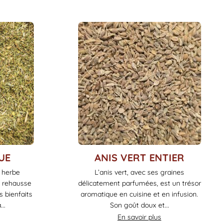
Ce
UE
ANIS VERT ENTIER
produit
 herbe
L’anis vert, avec ses graines
a
i rehausse
délicatement parfumées, est un trésor
plusieurs
s bienfaits
aromatique en cuisine et en infusion.
variations.
..
Son goût doux et...
Les
En savoir plus