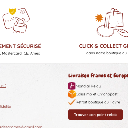
CLICK & COLLECT G
EMENT SÉCURISÉ
dans notre boutique au
, Mastercard, CB, Amex
Livraison France et Europ
us ?
Mondial Relay
Colissimo et Chronopost
Retrait boutique au Havre
délité
Trouver son point relais
oirdesaromes@gmail.com