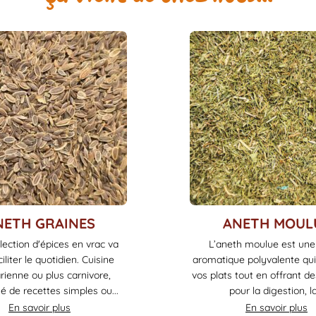
Ce
NETH GRAINES
ANETH MOUL
produit
lection d'épices en vrac va
L’aneth moulue est une
a
iliter le quotidien. Cuisine
aromatique polyvalente qu
plusieurs
rienne ou plus carnivore,
vos plats tout en offrant de
variations.
é de recettes simples ou...
pour la digestion, la.
Les
En savoir plus
En savoir plus