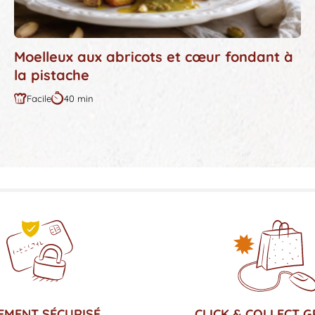
Moelleux aux abricots et cœur fondant à
la pistache
Facile
40 min
Difficulté
Durée
:
:
CLICK & COLLECT G
EMENT SÉCURISÉ