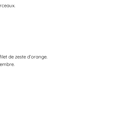
orceaux.
.
ilet de zeste d’orange.
cembre.