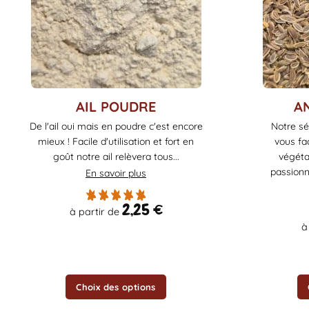
Ce
Ce
AIL POUDRE
A
produit
produit
De l'ail oui mais en poudre c'est encore
Notre sé
a
a
mieux ! Facile d'utilisation et fort en
vous fac
plusieurs
plusieurs
goût notre ail relèvera tous...
végéta
variations.
variations.
passionn
En savoir plus
Les
Les
options
options
2,25
€
à partir de
peuvent
peuvent
à
être
être
choisies
choisies
sur
sur
la
la
Choix des options
page
page
du
du