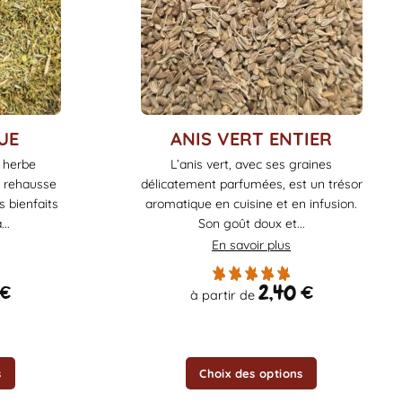
Ce
UE
ANIS VERT ENTIER
produit
 herbe
L’anis vert, avec ses graines
a
i rehausse
délicatement parfumées, est un trésor
plusieurs
s bienfaits
aromatique en cuisine et en infusion.
variations.
..
Son goût doux et...
Les
En savoir plus
options
peuvent
€
2,40
€
à partir de
être
choisies
sur
la
s
Choix des options
page
du