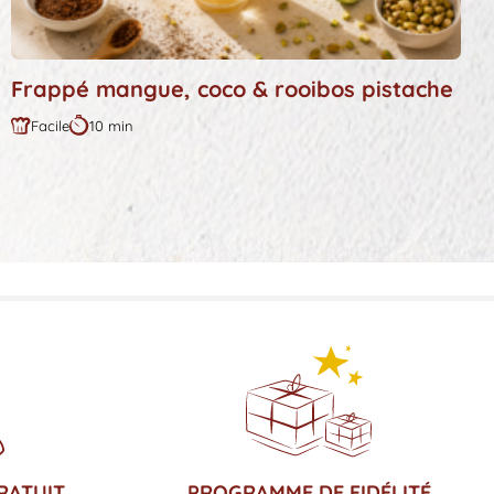
Frappé mangue, coco & rooibos pistache
Facile
10 min
Difficulté
Durée
:
:
RATUIT
PROGRAMME DE FIDÉLITÉ