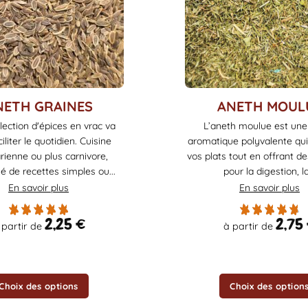
Ce
NETH GRAINES
ANETH MOUL
produit
lection d'épices en vrac va
L’aneth moulue est une
a
iliter le quotidien. Cuisine
aromatique polyvalente qu
plusieurs
rienne ou plus carnivore,
vos plats tout en offrant de
variations.
é de recettes simples ou...
pour la digestion, la.
Les
En savoir plus
En savoir plus
options
peuvent
2,25
€
2,75
 partir de
à partir de
être
choisies
sur
la
Choix des options
Choix des option
page
du