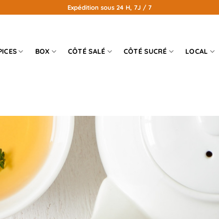
Expédition sous 24 H, 7J / 7
PICES
BOX
CÔTÉ SALÉ
CÔTÉ SUCRÉ
LOCAL