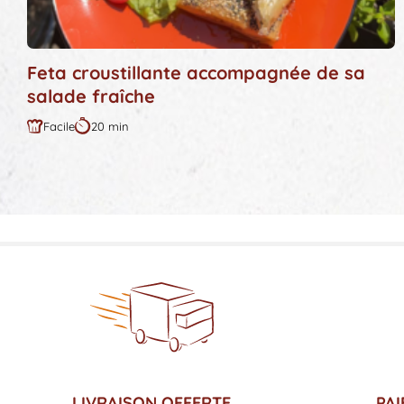
Feta croustillante accompagnée de sa
salade fraîche
Facile
20 min
Difficulté
Durée
:
:
LIVRAISON OFFERTE
PAI