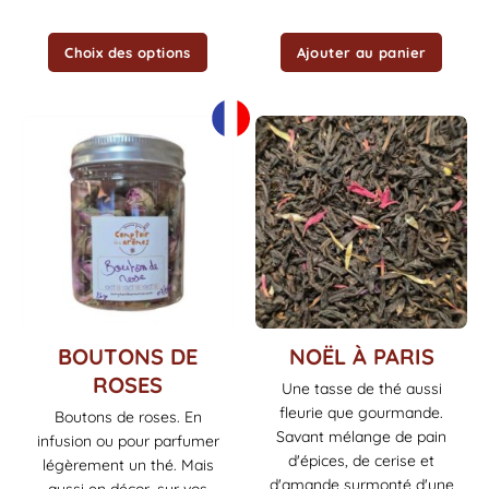
produit
Choix des options
Ajouter au panier
Ce
BOUTONS DE
NOËL À PARIS
produit
ROSES
Une tasse de thé aussi
a
fleurie que gourmande.
Boutons de roses. En
plusieurs
Savant mélange de pain
infusion ou pour parfumer
variations.
d'épices, de cerise et
Les
légèrement un thé. Mais
d'amande surmonté d'une
options
aussi en décor, sur vos