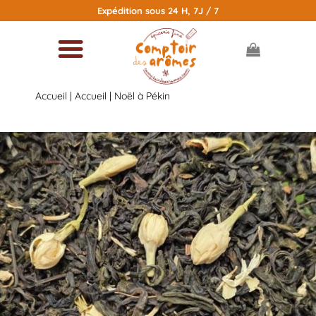
Passer
Expédition sous 24 H, 7J / 7
au
contenu
Accueil
|
Accueil
| Noël à Pékin