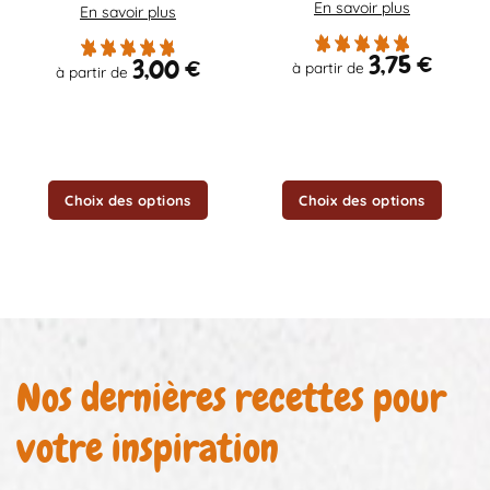
En savoir plus
peuvent
peuvent
En savoir plus
être
être
choisies
choisies
3,75
€
3,00
€
à partir de
à partir de
sur
sur
la
la
page
page
du
du
produit
produit
Choix des options
Choix des options
Nos dernières recettes pour
votre inspiration