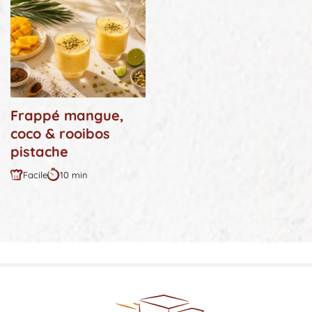
Frappé mangue,
coco & rooibos
pistache
Facile
10 min
Difficulté
Durée
:
: