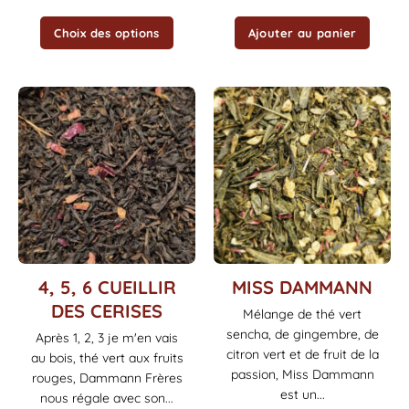
produit
Choix des options
Ajouter au panier
Ce
Ce
4, 5, 6 CUEILLIR
MISS DAMMANN
produit
produit
DES CERISES
Mélange de thé vert
a
a
sencha, de gingembre, de
Après 1, 2, 3 je m'en vais
plusieurs
plusieurs
citron vert et de fruit de la
au bois, thé vert aux fruits
variations.
variations.
passion, Miss Dammann
Les
Les
rouges, Dammann Frères
est un...
options
options
nous régale avec son...