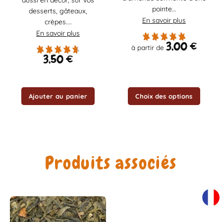
pointe...
peuvent
desserts, gâteaux,
être
En savoir plus
crèpes....
choisies
En savoir plus
sur
3,00
€
à partir de
la
3,50
€
page
du
produit
Ajouter au panier
Choix des options
Produits associés