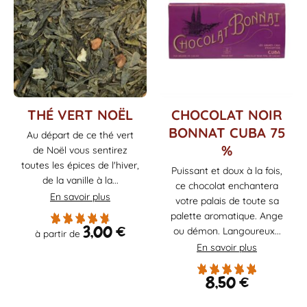
Ce
THÉ VERT NOËL
CHOCOLAT NOIR
produit
BONNAT CUBA 75
Au départ de ce thé vert
a
%
de Noël vous sentirez
plusieurs
toutes les épices de l'hiver,
variations.
Puissant et doux à la fois,
de la vanille à la...
Les
ce chocolat enchantera
En savoir plus
options
votre palais de toute sa
peuvent
palette aromatique. Ange
être
3,00
€
ou démon. Langoureux...
à partir de
choisies
En savoir plus
sur
la
8,50
€
page
du