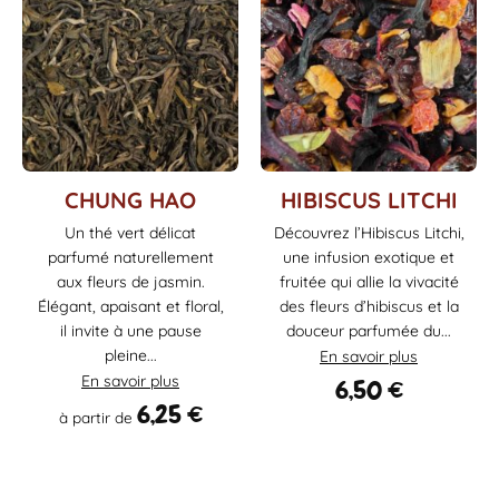
Ce
CHUNG HAO
HIBISCUS LITCHI
produit
Un thé vert délicat
Découvrez l’Hibiscus Litchi,
a
parfumé naturellement
une infusion exotique et
plusieurs
aux fleurs de jasmin.
fruitée qui allie la vivacité
variations.
Élégant, apaisant et floral,
des fleurs d’hibiscus et la
Les
il invite à une pause
douceur parfumée du...
options
pleine...
En savoir plus
peuvent
être
En savoir plus
6,50
€
choisies
6,25
€
à partir de
sur
la
page
du