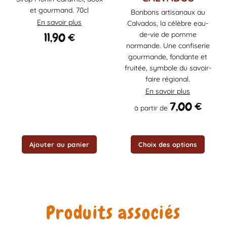
a
et gourmand. 70cl
Bonbons artisanaux au
plusieurs
En savoir plus
Calvados, la célèbre eau-
variations.
11,90
€
Les
de-vie de pomme
options
normande. Une confiserie
peuvent
gourmande, fondante et
être
fruitée, symbole du savoir-
choisies
faire régional.
sur
En savoir plus
la
7,00
€
à partir de
page
du
produit
Ajouter au panier
Choix des options
Produits associés