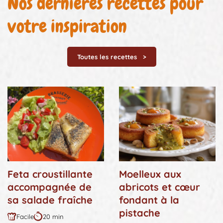
Nos dernières recettes pour
votre inspiration
Toutes les recettes
Feta croustillante
Moelleux aux
accompagnée de
abricots et cœur
sa salade fraîche
fondant à la
pistache
Facile
20 min
Difficulté
Durée