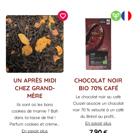
Ce
UN APRÈS MIDI
CHOCOLAT NOIR
produit
CHEZ GRAND-
BIO 70% CAFÉ
a
MÈRE
Le chocolat noir au café
plusieurs
Cluizel associe un chocolat
variations.
Ils sont où les bons
Les
noir 70 % velouté à un café
cookies de mamie ? Bah
options
du Brésil au profil...
dans ta tasse de thé !
peuvent
En savoir plus
Parfum cookies et crème...
être
7,90
€
En savoir plus