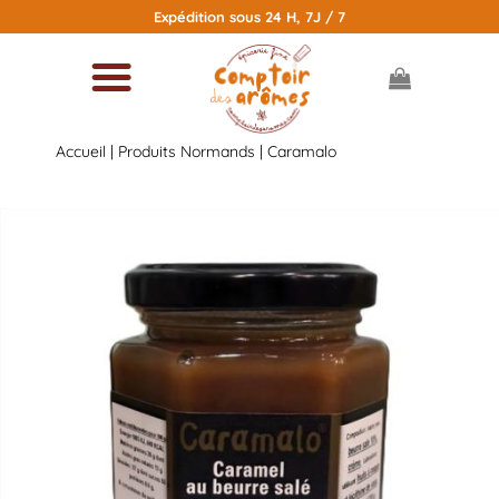
Passer
Expédition sous 24 H, 7J / 7
au
contenu
Accueil
|
Produits Normands
| Caramalo