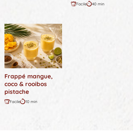
Facile
40 min
:
:
Difficulté
Durée
:
:
Frappé mangue,
coco & rooibos
pistache
Facile
10 min
Difficulté
Durée
:
: