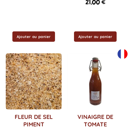
21,00
€
Ajouter au panier
Ajouter au panier
Ce
Ce
FLEUR DE SEL
VINAIGRE DE
produit
produit
PIMENT
TOMATE
a
a