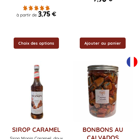
choisies
sur
3,75
€
la
à partir de
page
du
produit
Choix des options
Ajouter au panier
Ce
SIROP CARAMEL
BONBONS AU
produit
CALVADOS
Sirop Monin Caramel, doux