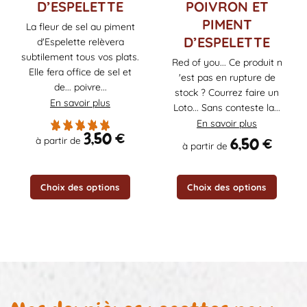
D’ESPELETTE
POIVRON ET
plusieurs
plusieurs
PIMENT
variations.
variations.
La fleur de sel au piment
Les
Les
D’ESPELETTE
d'Espelette relèvera
options
options
subtilement tous vos plats.
Red of you... Ce produit n
peuvent
peuvent
Elle fera office de sel et
'est pas en rupture de
être
être
de... poivre...
stock ? Courrez faire un
choisies
choisies
En savoir plus
Loto... Sans conteste la...
sur
sur
En savoir plus
la
la
3,50
€
page
page
6,50
€
à partir de
à partir de
du
du
produit
produit
Choix des options
Choix des options