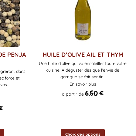
Ce
DE PENJA
HUILE D’OLIVE AIL ET THYM
produit
Une huile d'olive qui va ensoleiller toute votre
a
cuisine. A déguster dès que l'envie de
tègreront dans
plusieurs
garrigue se fait sentir...
ec force et
variations.
En savoir plus
os...
Les
6,50
€
à partir de
options
peuvent
€
être
choisies
sur
la
Choix des options