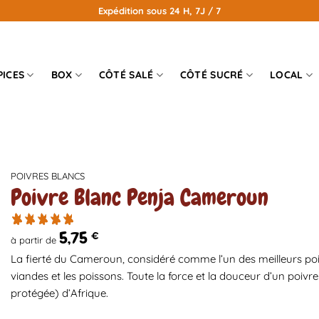
Expédition sous 24 H, 7J / 7
PICES
BOX
CÔTÉ SALÉ
CÔTÉ SUCRÉ
LOCAL
POIVRES BLANCS
Poivre Blanc Penja Cameroun
5,75
€
à partir de
La fierté du Cameroun, considéré comme l’un des meilleurs poiv
viandes et les poissons. Toute la force et la douceur d’un poiv
protégée) d’Afrique.