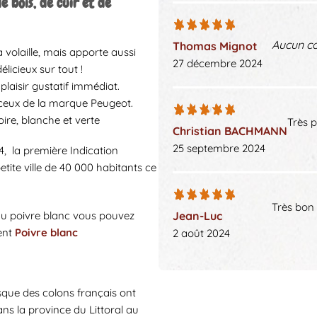
 bois, de cuir et de
Aucun c
Thomas Mignot
a volaille, mais apporte aussi
27 décembre 2024
élicieux sur tout !
laisir gustatif immédiat.
t ceux de la marque Peugeot.
ire, blanche et verte
Très 
Christian BACHMANN
25 septembre 2024
4, la première Indication
tite ville de 40 000 habitants ce
Très bon
 du poivre blanc vous pouvez
Jean-Luc
ent
Poivre blanc
2 août 2024
sque des colons français ont
ans la province du Littoral au