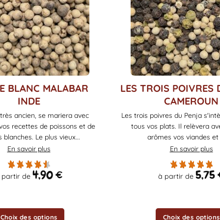
Ce
E BLANC MALABAR
LES TROIS POIVRES 
produit
INDE
CAMEROUN
a
 très ancien, se mariera avec
Les trois poivres du Penja s'in
plusieurs
os recettes de poissons et de
tous vos plats. Il relèvera av
variations.
 blanches. Le plus vieux...
arômes vos viandes et v
Les
En savoir plus
En savoir plus
options
peuvent
4,90
€
5,75
être
 partir de
à partir de
choisies
sur
la
Choix des options
Choix des options