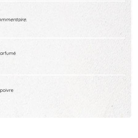
ommentaire.
parfumé
 poivre