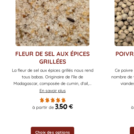
Ce
Ce
FLEUR DE SEL AUX ÉPICES
POIVR
produit
produit
GRILLÉES
a
a
La fleur de sel aux épices grillés nous rend
Ce poivre
plusieurs
plusieurs
tous babas. Originaire de l'île de
nombre de v
variations.
variations.
Madagascar, composée de cumin, d'ail,...
viandes
Les
Les
En savoir plus
options
options
peuvent
peuvent
3,50
€
être
être
à partir de
à
choisies
choisies
sur
sur
la
la
Choix des options