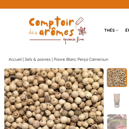
Passer
au
contenu
THÉS
É
Accueil
|
Sels & poivres
| Poivre Blanc Penja Cameroun