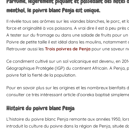
Parfumé, légèrement piquant et possédant des notes de
menthol, le poivre blanc Penja est unique.
Il révèle tous ses arômes sur les viandes blanches, le porc, et l
force et originalité à vos poissons. A vrai dire il est à peu près d
A tester sur du fromage ou dans une salade de fruits pour un p
Poivre de petite taille il est idéal dans les moulins, notammen
Retrouver aussi les
Trois poivres de Penja
pour une saveur no
Ce condiment cultivé sur un sol volcanique est devenu, en 201
Géographique Protégée (IGP) du continent Africain. A Penja, pe
poivre fait la fierté de la population.
Pour en savoir plus sur les origines et les nombreux bienfaits
consulter ce très intéressant article d’ooreka baptisé simplem
Histoire du poivre blanc Penja
L’histoire du poivre blanc Penja remonte aux années 1950, lor
introduit la culture du poivre dans la région de Penja, située d