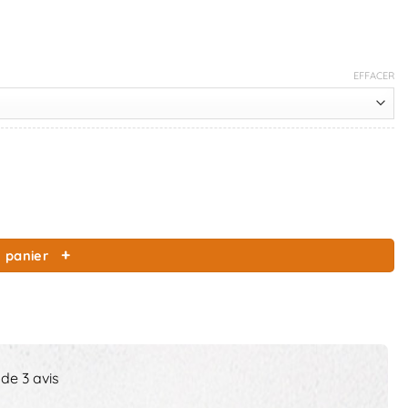
EFFACER
 panier
 de 3 avis