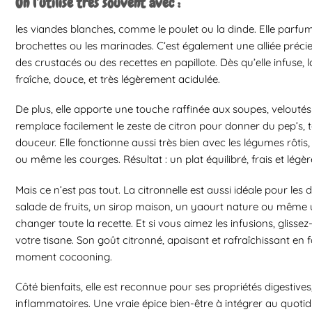
On l’utilise très souvent avec :
les viandes blanches, comme le poulet ou la dinde. Elle parfume
brochettes ou les marinades. C’est également une alliée préci
des crustacés ou des recettes en papillote. Dès qu’elle infuse, l
fraîche, douce, et très légèrement acidulée.
De plus, elle apporte une touche raffinée aux soupes, veloutés 
remplace facilement le zeste de citron pour donner du pep’s, 
douceur. Elle fonctionne aussi très bien avec les légumes rôtis,
ou même les courges. Résultat : un plat équilibré, frais et lég
Mais ce n’est pas tout. La citronnelle est aussi idéale pour le
salade de fruits, un sirop maison, un yaourt nature ou même
changer toute la recette. Et si vous aimez les infusions, gliss
votre tisane. Son goût citronné, apaisant et rafraîchissant en f
moment cocooning.
Côté bienfaits, elle est reconnue pour ses propriétés digestives
inflammatoires. Une vraie épice bien-être à intégrer au quotid