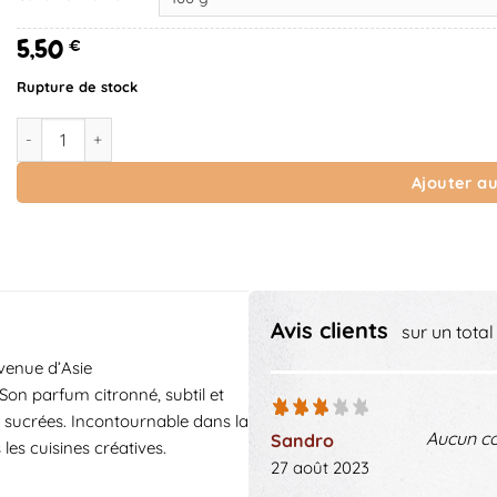
5,50
€
Rupture de stock
quantité de Citronnelle en copeaux
Ajouter au
Avis clients
sur un total
 venue d’Asie
Son parfum citronné, subtil et
e sucrées. Incontournable dans la
Aucun c
Sandro
 les cuisines créatives.
27 août 2023