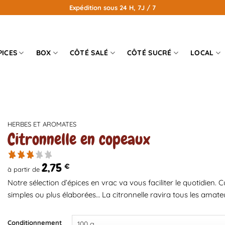
Expédition sous 24 H, 7J / 7
PICES
BOX
CÔTÉ SALÉ
CÔTÉ SUCRÉ
LOCAL
HERBES ET AROMATES
Citronnelle en copeaux
2,75
€
à partir de
Notre sélection d’épices en vrac va vous faciliter le quotidien.
simples ou plus élaborées… La citronnelle ravira tous les amate
Conditionnement