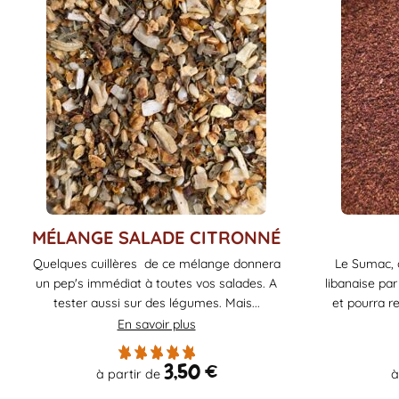
Ce
Ce
MÉLANGE SALADE CITRONNÉ
produit
produit
Quelques cuillères de ce mélange donnera
Le Sumac, o
a
a
un pep's immédiat à toutes vos salades. A
libanaise par
plusieurs
plusieurs
tester aussi sur des légumes. Mais...
et pourra re
variations.
variations.
En savoir plus
Les
Les
options
options
3,50
€
à partir de
à
peuvent
peuvent
être
être