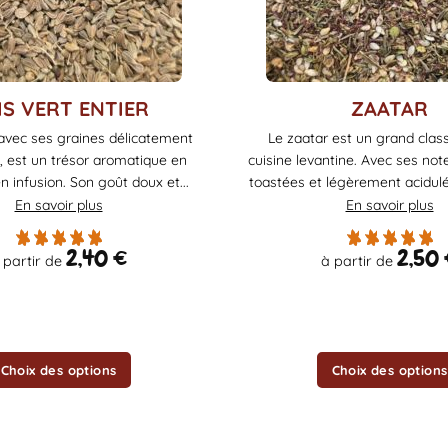
Ce
IS VERT ENTIER
ZAATAR
produit
, avec ses graines délicatement
Le zaatar est un grand class
a
 est un trésor aromatique en
cuisine levantine. Avec ses not
plusieurs
en infusion. Son goût doux et...
toastées et légèrement acidulées
variations.
En savoir plus
En savoir plus
Les
options
2,40
€
2,50
 partir de
à partir de
peuvent
être
choisies
sur
la
Choix des options
Choix des options
page
du
produit