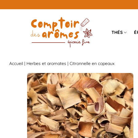
Passer
au
contenu
THÉS
É
Accueil
|
Herbes et aromates
| Citronnelle en copeaux