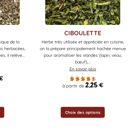
Ce
CIBOULETTE
produit
ique de la
Herbe très utilisée et appréciée en cuisine,
a
es herbacées,
on la prépare principalement hachée menue
plusieurs
, il relève...
pour aromatiser les viandes (lapin, veau,
variations.
bœuf),...
Les
En savoir plus
options
€
peuvent
2,25
€
à partir de
être
choisies
sur
la
Choix des options
page
du
produit