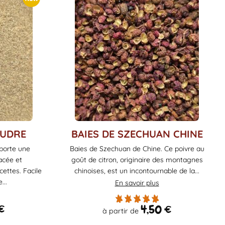
Ce
OUDRE
BAIES DE SZECHUAN CHINE
produit
pporte une
Baies de Szechuan de Chine. Ce poivre au
a
acée et
goût de citron, originaire des montagnes
plusieurs
ettes. Facile
chinoises, est un incontournable de la...
variations.
...
En savoir plus
Les
options
€
4,50
€
à partir de
peuvent
être