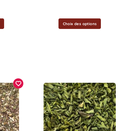
choisies
sur
la
Choix des options
page
du
produit