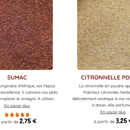
Ce
SUMAC
CITRONNELLE P
produit
riginaire d'Afrique, est l'épice
La citronnelle en poudre a
a
 excellence. Il colorera vos plats
fraîcheur citronnée, herb
plusieurs
mplacer le vinaigre. A utiliser...
délicatement exotique à vos rec
variations.
à doser, elle parfume
En savoir plus
Les
En savoir plus
options
3,25
2,75
€
à partir de
 partir de
peuvent
être