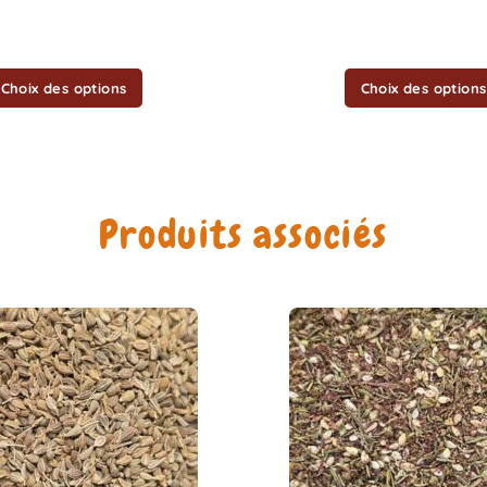
choisies
sur
la
Choix des options
Choix des options
page
du
produit
Produits associés