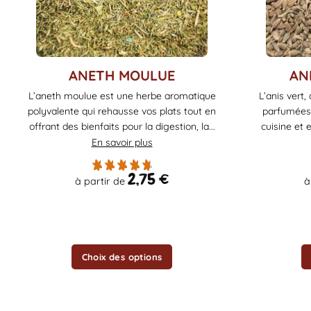
Ce
Ce
ANETH MOULUE
AN
produit
produit
L’aneth moulue est une herbe aromatique
L’anis vert
a
a
polyvalente qui rehausse vos plats tout en
parfumées,
plusieurs
plusieurs
offrant des bienfaits pour la digestion, la...
cuisine et 
variations.
variations.
En savoir plus
Les
Les
options
options
2,75
€
à partir de
à
peuvent
peuvent
être
être
choisies
choisies
sur
sur
la
la
Choix des options
page
page
du
du
produit
produit