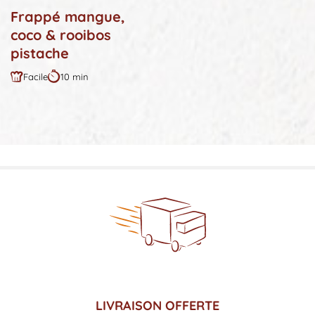
Frappé mangue,
coco & rooibos
pistache
Facile
10 min
Difficulté
Durée
:
:
LIVRAISON OFFERTE