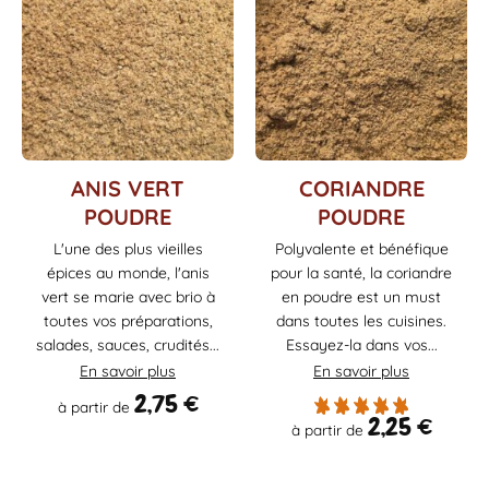
Ce
Ce
ANIS VERT
CORIANDRE
produit
produit
POUDRE
POUDRE
a
a
L'une des plus vieilles
Polyvalente et bénéfique
plusieurs
plusieurs
épices au monde, l'anis
pour la santé, la coriandre
variations.
variations.
Les
Les
vert se marie avec brio à
en poudre est un must
options
options
toutes vos préparations,
dans toutes les cuisines.
peuvent
peuvent
salades, sauces, crudités...
Essayez-la dans vos...
être
être
En savoir plus
En savoir plus
choisies
choisies
2,75
€
à partir de
sur
sur
2,25
€
à partir de
la
la
page
page
du
du