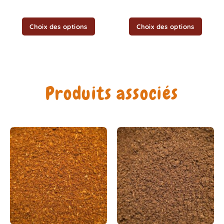
du
du
produit
produit
Choix des options
Choix des options
Produits associés