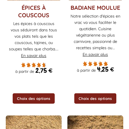
Ce
Ce
ÉPICES À
BADIANE MOULUE
produit
produit
COUSCOUS
Notre sélection d'épices en
a
a
vrac va vous faciliter le
Les épices à couscous
plusieurs
plusieurs
quotidien. Cuisine
vous séduiront dans tous
variations.
variations.
végétarienne ou plus
Les
Les
vos plats tels que les
carnivore, passionné de
options
options
couscous, tajines, ou
recettes simples ou...
peuvent
peuvent
soupes telles que chorba....
être
être
En savoir plus
En savoir plus
choisies
choisies
sur
sur
4,25
€
2,75
€
à partir de
à partir de
la
la
page
page
du
du
produit
produit
Choix des options
Choix des options