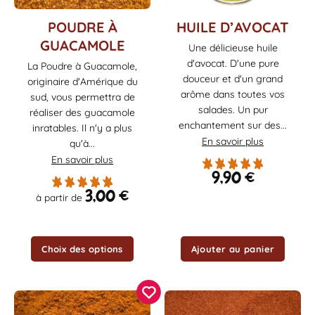
Ce
POUDRE À
HUILE D’AVOCAT
produit
GUACAMOLE
Une délicieuse huile
a
d'avocat. D'une pure
La Poudre à Guacamole,
plusieurs
douceur et d'un grand
originaire d'Amérique du
variations.
arôme dans toutes vos
Les
sud, vous permettra de
salades. Un pur
options
réaliser des guacamole
enchantement sur des...
peuvent
inratables. Il n'y a plus
être
En savoir plus
qu'à...
choisies
En savoir plus
sur
9,90
€
la
3,00
€
à partir de
page
du
produit
Choix des options
Ajouter au panier