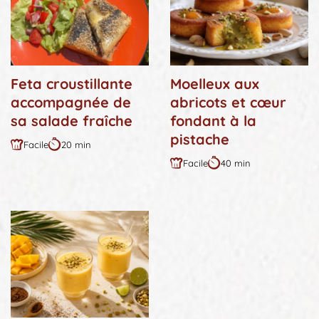
Feta croustillante
Moelleux aux
accompagnée de
abricots et cœur
sa salade fraîche
fondant à la
pistache
Facile
20 min
Difficulté
Durée
Facile
40 min
:
:
Difficulté
Durée
:
: