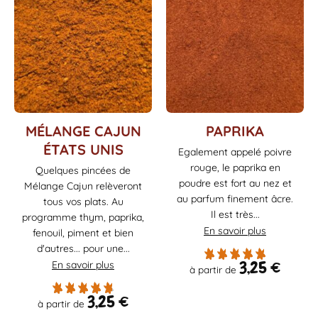
Ce
Ce
MÉLANGE CAJUN
PAPRIKA
produit
produit
ÉTATS UNIS
Egalement appelé poivre
a
a
rouge, le paprika en
Quelques pincées de
plusieurs
plusieurs
poudre est fort au nez et
Mélange Cajun relèveront
variations.
variations.
au parfum finement âcre.
Les
Les
tous vos plats. Au
Il est très...
options
options
programme thym, paprika,
En savoir plus
peuvent
peuvent
fenouil, piment et bien
être
être
d'autres... pour une...
choisies
choisies
3,25
€
En savoir plus
à partir de
sur
sur
la
la
3,25
€
à partir de
page
page