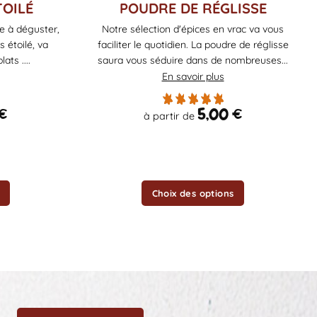
Ce
TOILÉ
POUDRE DE RÉGLISSE
produit
e à déguster,
Notre sélection d'épices en vrac va vous
a
 étoilé, va
faciliter le quotidien. La poudre de réglisse
plusieurs
ats ....
saura vous séduire dans de nombreuses...
variations.
En savoir plus
Les
options
€
5,00
€
à partir de
peuvent
être
choisies
sur
la
Choix des options
page
du
produit