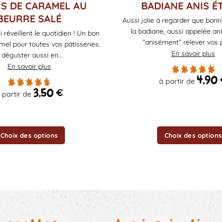
Ce
TS DE CARAMEL AU
BADIANE ANIS É
produit
BEURRE SALÉ
Aussi jolie à regarder que bonn
a
la badiane, aussi appelée anis
i réveillent le quotidien ! Un bon
plusieurs
“anisément” relever vos pl
el pour toutes vos pâtisseries.
variations.
En savoir plus
 déguster aussi en...
Les
En savoir plus
options
4,90
à partir de
peuvent
3,50
€
être
 partir de
choisies
sur
la
Choix des options
Choix des options
page
du
produit