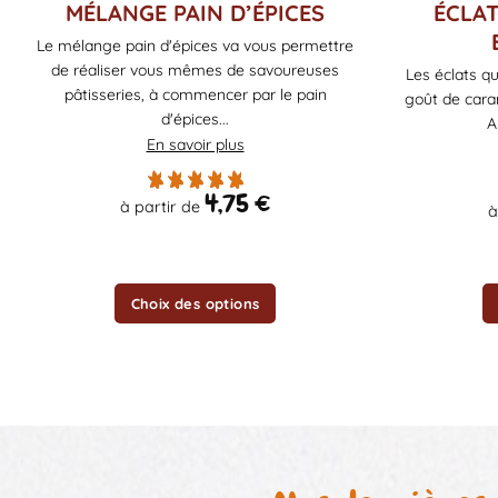
Ce
Ce
MÉLANGE PAIN D’ÉPICES
ÉCLA
produit
produit
Le mélange pain d'épices va vous permettre
a
a
de réaliser vous mêmes de savoureuses
Les éclats qu
plusieurs
plusieurs
pâtisseries, à commencer par le pain
goût de caram
variations.
variations.
d'épices...
A
Les
Les
En savoir plus
options
options
peuvent
peuvent
4,75
€
à partir de
être
être
à
choisies
choisies
sur
sur
la
la
Choix des options
page
page
du
du
produit
produit