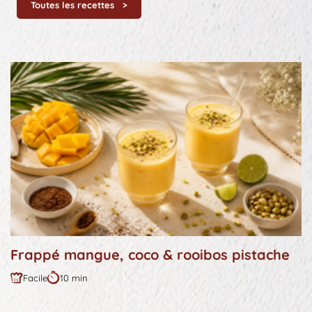
Toutes les recettes
Frappé mangue, coco & rooibos pistache
Facile
10 min
Difficulté
Durée
:
: