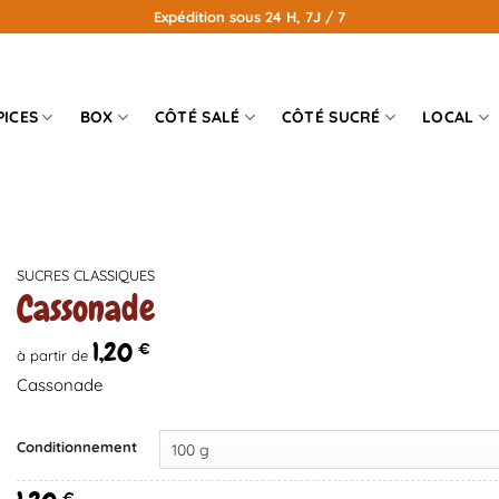
Expédition sous 24 H, 7J / 7
PICES
BOX
CÔTÉ SALÉ
CÔTÉ SUCRÉ
LOCAL
SUCRES CLASSIQUES
Cassonade
1,20
€
à partir de
Cassonade
Conditionnement
€