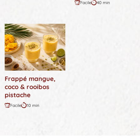
Facile
40 min
:
:
Difficulté
Durée
:
:
Frappé mangue,
coco & rooibos
pistache
Facile
10 min
Difficulté
Durée
:
: