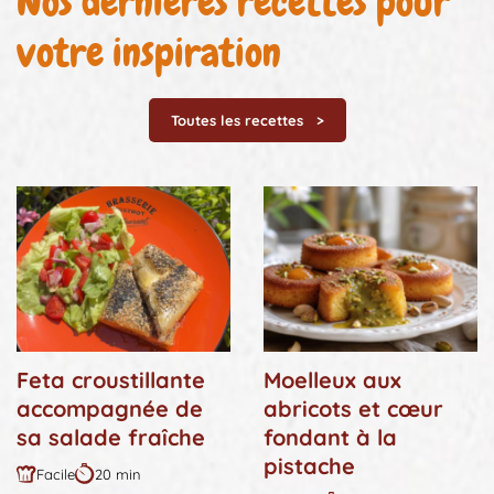
Nos dernières recettes pour
votre inspiration
Toutes les recettes
Feta croustillante
Moelleux aux
accompagnée de
abricots et cœur
sa salade fraîche
fondant à la
pistache
Facile
20 min
Difficulté
Durée