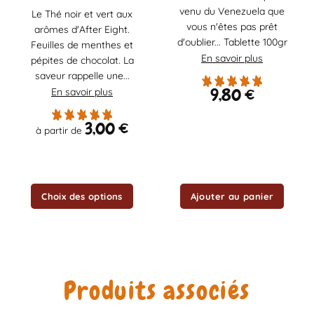
venu du Venezuela que
Le Thé noir et vert aux
plusieurs
vous n'êtes pas prêt
arômes d'After Eight.
variations.
d'oublier... Tablette 100gr
Les
Feuilles de menthes et
En savoir plus
options
pépites de chocolat. La
peuvent
saveur rappelle une...
être
9,80
€
En savoir plus
choisies
sur
3,00
€
à partir de
la
page
du
produit
Choix des options
Ajouter au panier
Produits associés