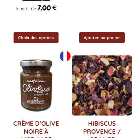
sur
7,00
€
à partir de
la
page
du
produit
Choix des options
Ajouter au panier
CRÈME D’OLIVE
HIBISCUS
NOIRE À
PROVENCE /