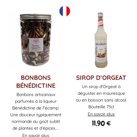
Ce
BONBONS
SIROP D’ORGEAT
produit
BÉNÉDICTINE
Un sirop d'Orgeat à
a
déguster en mauresque
Bonbons artisanaux
plusieurs
ou en boisson sans alcool.
parfumés à la liqueur
variations.
Bouteille 75cl
Les
Bénédictine de Fécamp.
En savoir plus
options
Une douceur typiquement
peuvent
11,90
€
normande au goût subtil
être
de plantes et d’épices....
choisies
En savoir plus