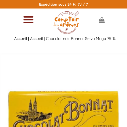
Passer
Expédition sous 24 H, 7J / 7
au
contenu
Accueil
|
Accueil
| Chocolat noir Bonnat Selva Maya 75 %