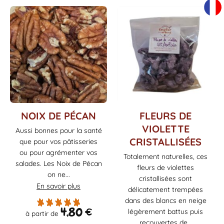
Ce
NOIX DE PÉCAN
FLEURS DE
produit
VIOLETTE
Aussi bonnes pour la santé
a
CRISTALLISÉES
que pour vos pâtisseries
plusieurs
ou pour agrémenter vos
variations.
Totalement naturelles, ces
salades. Les Noix de Pécan
Les
fleurs de violettes
on ne...
options
cristallisées sont
En savoir plus
peuvent
délicatement trempées
être
dans des blancs en neige
choisies
4,80
€
légèrement battus puis
à partir de
sur
recouvertes de...