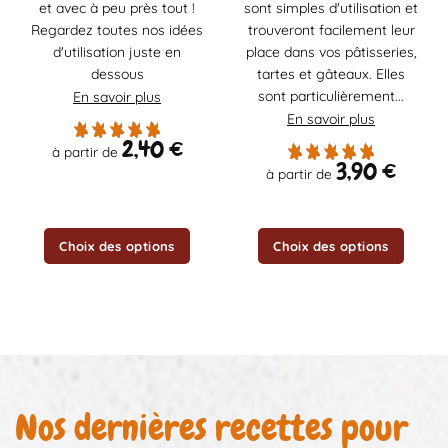
et avec à peu près tout !
sont simples d'utilisation et
variations.
variations.
Les
Les
Regardez toutes nos idées
trouveront facilement leur
options
options
d'utilisation juste en
place dans vos pâtisseries,
peuvent
peuvent
dessous
tartes et gâteaux. Elles
être
être
sont particulièrement...
En savoir plus
choisies
choisies
En savoir plus
sur
sur
2,40
€
à partir de
la
la
3,90
€
à partir de
page
page
du
du
produit
produit
Choix des options
Choix des options
Nos dernières recettes pour