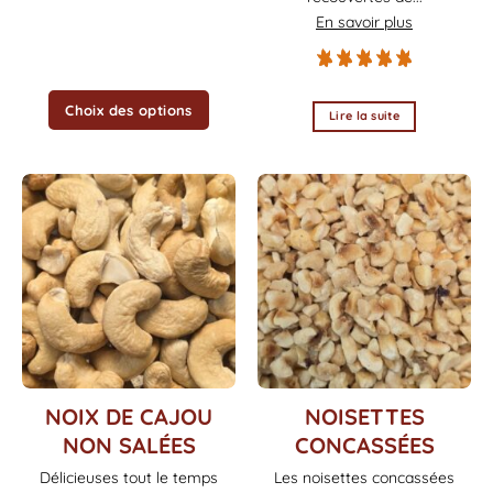
la
En savoir plus
page
du
produit
Choix des options
Lire la suite
Ce
Ce
NOIX DE CAJOU
NOISETTES
produit
produit
NON SALÉES
CONCASSÉES
a
a
Délicieuses tout le temps
Les noisettes concassées
plusieurs
plusieurs