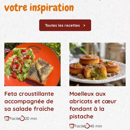
votre inspiration
Toutes les recettes
Feta croustillante
Moelleux aux
accompagnée de
abricots et cœur
sa salade fraîche
fondant à la
pistache
Facile
20 min
Difficulté
Durée
Facile
40 min
:
:
Difficulté
Durée