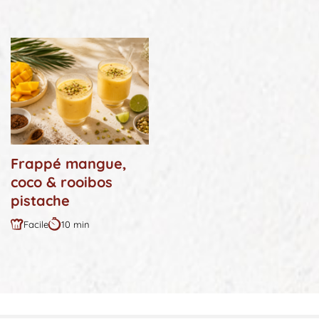
:
:
Frappé mangue,
coco & rooibos
pistache
Facile
10 min
Difficulté
Durée
:
: