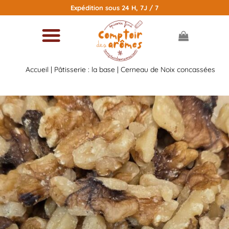
Passer
Expédition sous 24 H, 7J / 7
au
contenu
Accueil
|
Pâtisserie : la base
| Cerneau de Noix concassées