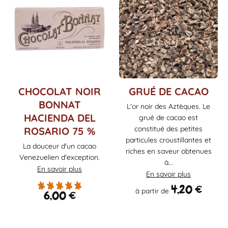
Ce
CHOCOLAT NOIR
GRUÉ DE CACAO
produit
BONNAT
L'or noir des Aztèques. Le
a
HACIENDA DEL
grué de cacao est
plusieurs
constitué des petites
ROSARIO 75 %
variations.
particules croustillantes et
Les
La douceur d'un cacao
riches en saveur obtenues
options
Venezuelien d'exception.
à...
peuvent
En savoir plus
être
En savoir plus
choisies
4,20
€
à partir de
6,00
€
sur
la
page
du