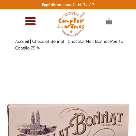
Passer
Expédition sous 24 H, 7J / 7
au
contenu
Accueil
|
Chocolat Bonnat
| Chocolat Noir Bonnat Puerto
Cabello 75 %