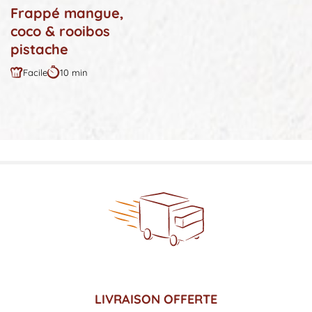
Frappé mangue,
coco & rooibos
pistache
Facile
10 min
Difficulté
Durée
:
:
LIVRAISON OFFERTE