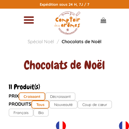
Passer
Expédition sous 24 H, 7J / 7
au
contenu
Spécial Noël
/
Chocolats de Noël
Chocolats de Noël
11 Produit(s)
PRIX
Croissant
Décroissant
PRODUITS
Tous
Nouveauté
Coup de cœur
Français
Bio