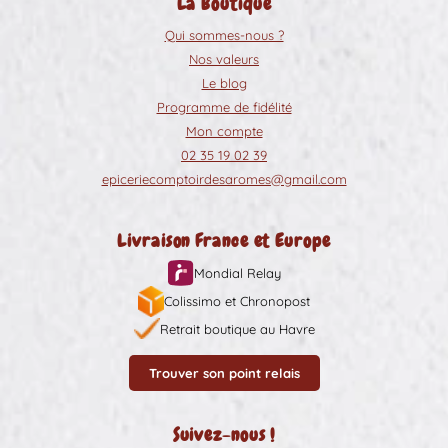
La Boutique
Qui sommes-nous ?
Nos valeurs
Le blog
Programme de fidélité
Mon compte
02 35 19 02 39
epiceriecomptoirdesaromes@gmail.com
Livraison France et Europe
Mondial Relay
Colissimo et Chronopost
Retrait boutique au Havre
Trouver son point relais
Suivez-nous !