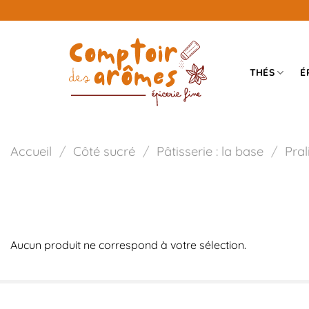
Passer
au
contenu
THÉS
É
Accueil
/
Côté sucré
/
Pâtisserie : la base
/
Pral
Aucun produit ne correspond à votre sélection.