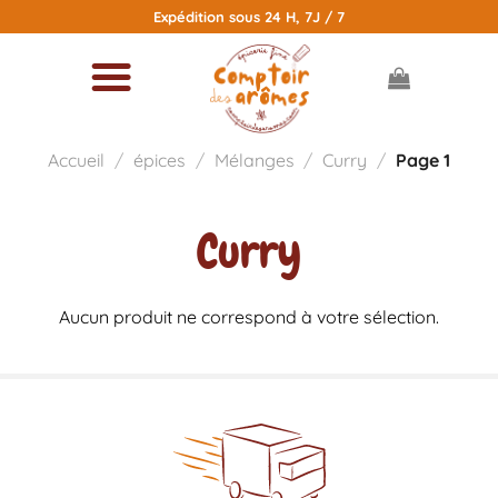
Passer
Expédition sous 24 H, 7J / 7
au
contenu
Accueil
/
épices
/
Mélanges
/
Curry
/
Page 1
Curry
Aucun produit ne correspond à votre sélection.