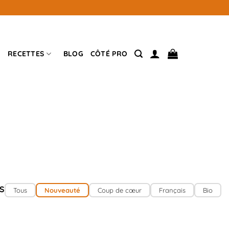
RECETTES
BLOG
CÔTÉ PRO
S
Tous
Nouveauté
Coup de cœur
Français
Bio