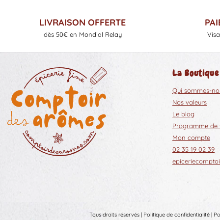
LIVRAISON OFFERTE
PAI
dès 50€ en Mondial Relay
Visa
La Boutique
Qui sommes-no
Nos valeurs
Le blog
Programme de fi
Mon compte
02 35 19 02 39
epiceriecompt
Tous droits réservés |
Politique de confidentialité
|
Po