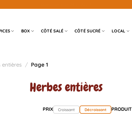
4,9 / 5 sur plus de 1000 avis clients vérifiés
PICES
BOX
CÔTÉ SALÉ
CÔTÉ SUCRÉ
LOCAL
 entières
/
Page 1
Herbes entières
PRIX
PRODUIT
Croissant
Décroissant