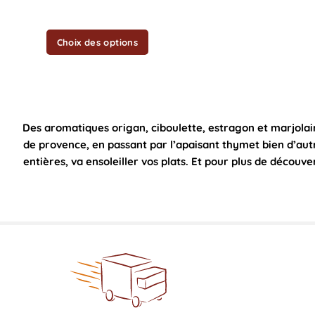
sur
la
Choix des options
page
du
produit
Des aromatiques origan, ciboulette, estragon et marjolai
de provence, en passant par l’apaisant thymet bien d’aut
entières, va ensoleiller vos plats. Et pour plus de découve