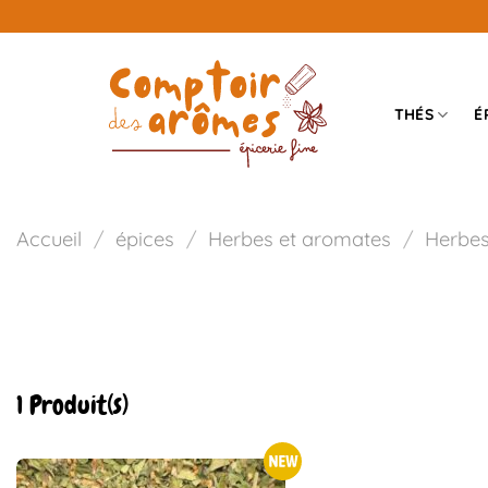
Passer
au
contenu
THÉS
É
Accueil
/
épices
/
Herbes et aromates
/
Herbes
1 Produit(s)