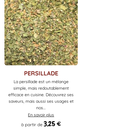
Ce
PERSILLADE
produit
La persillade est un mélange
a
simple, mais redoutablement
plusieurs
efficace en cuisine. Découvrez ses
variations.
saveurs, mais aussi ses usages et
Les
nos...
options
En savoir plus
peuvent
3,25
€
à partir de
être
choisies