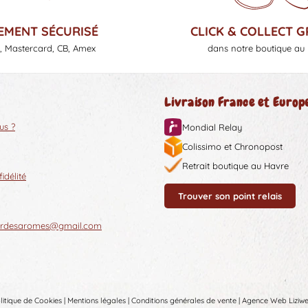
CLICK & COLLECT G
EMENT SÉCURISÉ
dans notre boutique au
, Mastercard, CB, Amex
Livraison France et Europ
us ?
Mondial Relay
Colissimo et Chronopost
Retrait boutique au Havre
délité
Trouver son point relais
oirdesaromes@gmail.com
litique de Cookies
|
Mentions légales
|
Conditions générales de vente
|
Agence Web Liziw