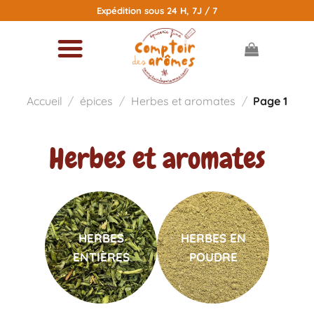
Passer
Expédition sous 24 H, 7J / 7
au
contenu
Accueil
/
épices
/
Herbes et aromates
/
Page 1
Herbes et aromates
HERBES
HERBES EN
ENTIÈRES
POUDRE