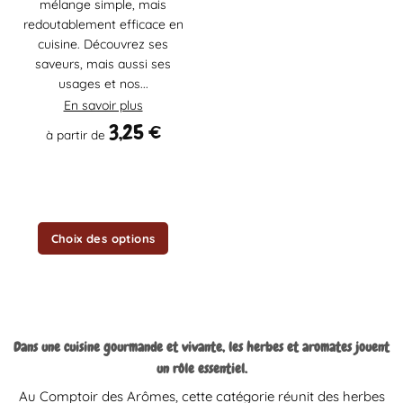
mélange simple, mais
plusieurs
redoutablement efficace en
variations.
cuisine. Découvrez ses
Les
saveurs, mais aussi ses
options
usages et nos...
peuvent
être
En savoir plus
choisies
3,25
€
à partir de
sur
la
page
du
produit
Choix des options
Dans une cuisine gourmande et vivante, les herbes et aromates jouent
un rôle essentiel.
Au Comptoir des Arômes, cette catégorie réunit des herbes