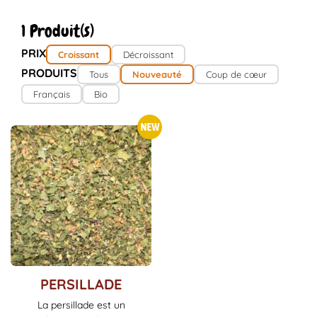
1 Produit(s)
PRIX
Croissant
Décroissant
PRODUITS
Tous
Nouveauté
Coup de cœur
Français
Bio
Ce
PERSILLADE
produit
La persillade est un
a