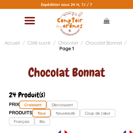
Passer
Expédition sous 24 H, 7J / 7
au
contenu
Accueil
/
Côté sucré
/
Chocolat
/
Chocolat Bonnat
/
Page 1
Chocolat Bonnat
24 Produit(s)
PRIX
Croissant
Décroissant
PRODUITS
Tous
Nouveauté
Coup de cœur
Français
Bio