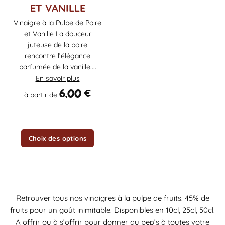
ET VANILLE
plusieurs
variations.
Vinaigre à la Pulpe de Poire
Les
et Vanille La douceur
options
juteuse de la poire
peuvent
rencontre l’élégance
être
parfumée de la vanille....
choisies
En savoir plus
sur
6,00
€
la
à partir de
page
du
produit
Choix des options
Retrouver tous nos vinaigres à la pulpe de fruits. 45% de
fruits pour un goût inimitable. Disponibles en 10cl, 25cl, 50cl.
A offrir ou à s’offrir pour donner du pep’s à toutes votre