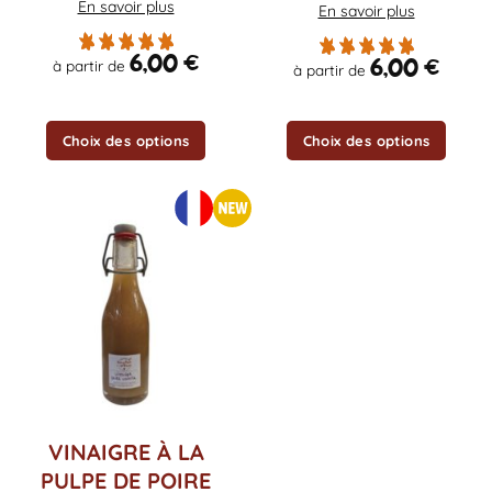
En savoir plus
En savoir plus
sur
sur
la
la
6,00
€
6,00
€
à partir de
page
page
à partir de
du
du
produit
produit
Choix des options
Choix des options
Ce
VINAIGRE À LA
produit
PULPE DE POIRE
a