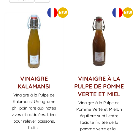
Ce
Ce
VINAIGRE
VINAIGRE À LA
produit
produit
KALAMANSI
PULPE DE POMME
a
a
VERTE ET MIEL
Vinaigre à la Pulpe de
plusieurs
plusieurs
Kalamansi Un agrume
variations.
variations.
Vinaigre à la Pulpe de
Les
Les
philippin rare aux notes
Pomme Verte et MielUn
options
options
vives et acidulées. Idéal
équilibre subtil entre
peuvent
peuvent
pour relever poissons,
l’acidité fruitée de la
être
être
fruits...
pomme verte et la...
choisies
choisies