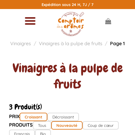
Passer
Expédition sous 24 H, 7J / 7
au
contenu
Vinaigres
/
Vinaigres à la pulpe de fruits
/
Page 1
Vinaigres à la pulpe de
fruits
3 Produit(s)
PRIX
Croissant
Décroissant
PRODUITS
Tous
Nouveauté
Coup de cœur
Français
Bio