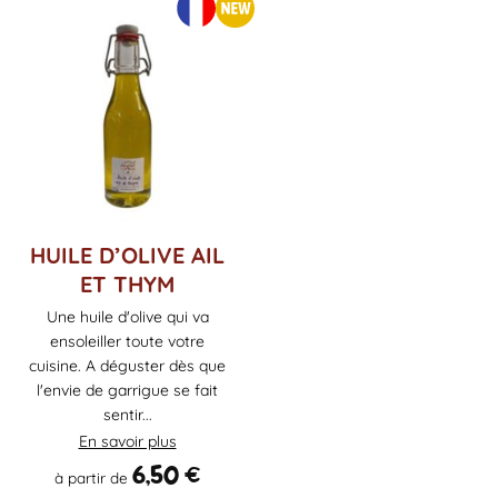
Ce
HUILE D’OLIVE AIL
produit
ET THYM
a
Une huile d'olive qui va
plusieurs
ensoleiller toute votre
variations.
Les
cuisine. A déguster dès que
options
l'envie de garrigue se fait
peuvent
sentir...
être
En savoir plus
choisies
6,50
€
à partir de
sur