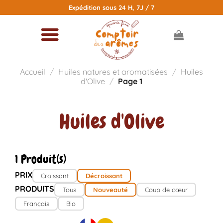
Passer
Expédition sous 24 H, 7J / 7
au
contenu
Accueil
/
Huiles natures et aromatisées
/
Huiles
d'Olive
/
Page 1
Huiles d'Olive
1 Produit(s)
PRIX
Croissant
Décroissant
PRODUITS
Tous
Nouveauté
Coup de cœur
Français
Bio